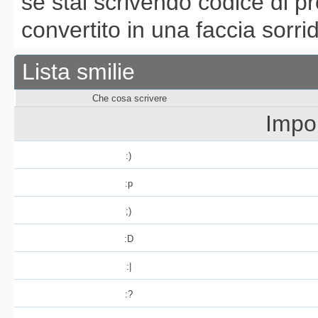
se stai scrivendo codice di 
convertito in una faccia sorri
Lista smilie
Che cosa scrivere
Impo
:)
:p
;)
:D
:|
:?