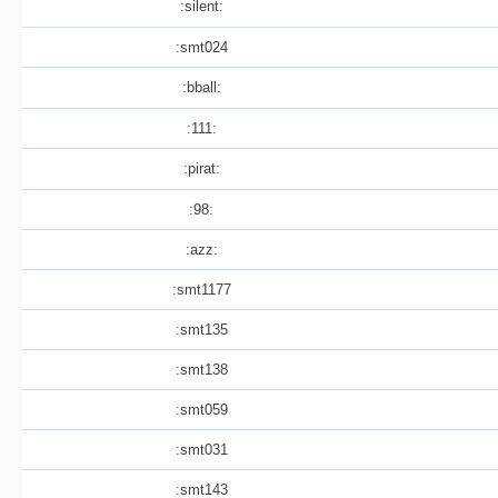
:silent:
:smt024
:bball:
:111:
:pirat:
:98:
:azz:
:smt1177
:smt135
:smt138
:smt059
:smt031
:smt143