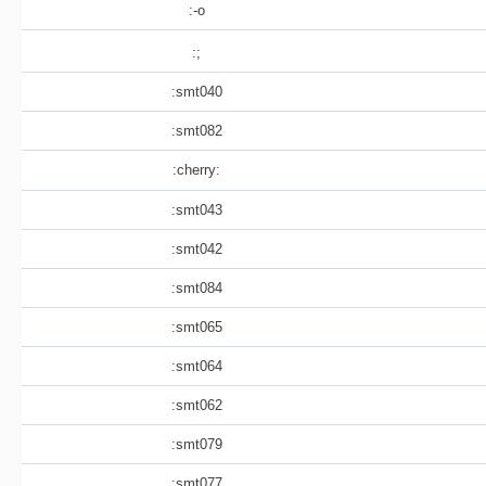
:-o
:;
:smt040
:smt082
:cherry:
:smt043
:smt042
:smt084
:smt065
:smt064
:smt062
:smt079
:smt077