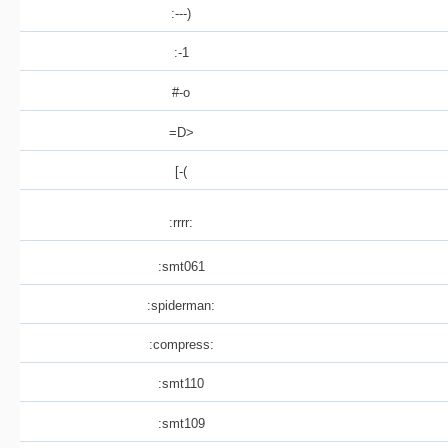
:---)
:-1
#-o
=D>
[-(
:rrrr:
:smt061
:spiderman:
:compress:
:smt110
:smt109