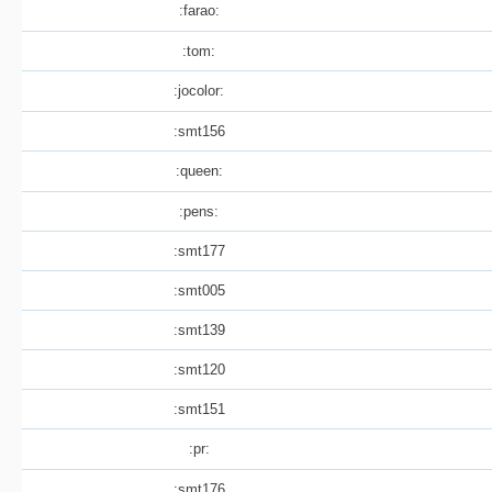
:farao:
:tom:
:jocolor:
:smt156
:queen:
:pens:
:smt177
:smt005
:smt139
:smt120
:smt151
:pr:
:smt176