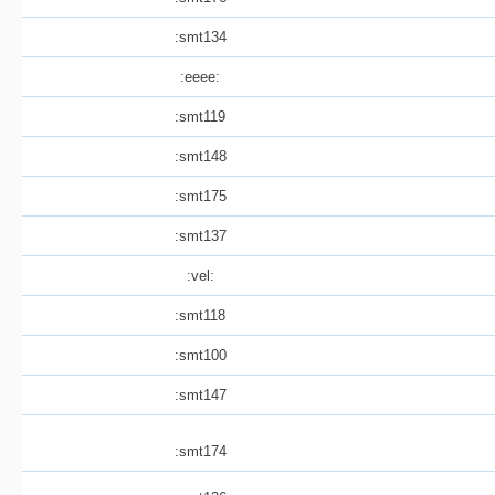
:smt134
:eeee:
:smt119
:smt148
:smt175
:smt137
:vel:
:smt118
:smt100
:smt147
:smt174