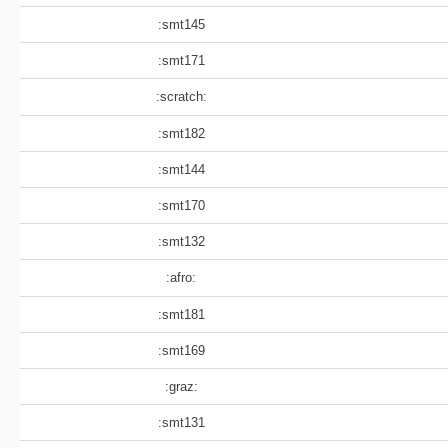
:smt145
:smt171
:scratch:
:smt182
:smt144
:smt170
:smt132
:afro:
:smt181
:smt169
:graz:
:smt131