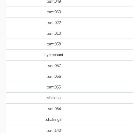
:smt049
:smt060
:smt022
:smt010
:smt058
:cyclopsani:
:smt057
:smt056
:smt055
:shaking:
:smt054
:shaking2:
:smt140