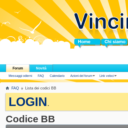
Home
Chi siamo
Forum
Novità
Messaggi odierni
FAQ
Calendario
Azioni del forum
Link veloci
FAQ
Lista dei codici BB
LOGIN
.
Codice BB