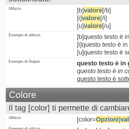
Utilizzo
[b]
valore
[/b]
[i]
valore
[/i]
[u]
valore
[/u]
Esempio di utilizzo
[b]questo testo è in
[i]questo testo è in 
[u]questo testo è so
Esempio di Output
questo testo è in
questo testo è in c
questo testo è sott
Colore
Il tag [color] ti permette di cambiare
Utilizzo
[color=
Opzioni
]
va
Esempio di utilizzo