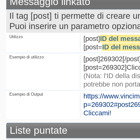
Messaggio linkato
Il tag [post] ti permette di creare 
Puoi inserire un parametro opzional
Utilizzo
[post]
ID del mess
[post=
ID del mess
Esempio di utilizzo
[post]269302[/post
[post=269302]Clicc
(Nota: l'ID della 
potrebbe non porta
Esempio di Output
https://www.vinci
p=269302#post26
Cliccami!
Liste puntate