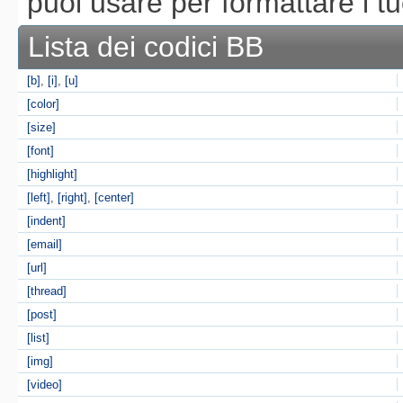
puoi usare per formattare i t
Lista dei codici BB
[b]
,
[i]
,
[u]
[color]
[size]
[font]
[highlight]
[left]
,
[right]
,
[center]
[indent]
[email]
[url]
[thread]
[post]
[list]
[img]
[video]