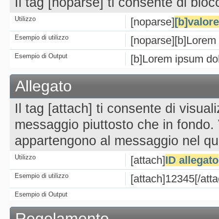
Il tag [noparse] ti consente di bloc
Utilizzo
[noparse]
[b]valore
Esempio di utilizzo
[noparse][b]Lorem 
Esempio di Output
[b]Lorem ipsum dol
Allegato
Il tag [attach] ti consente di visual
messaggio piuttosto che in fondo. 
appartengono al messaggio nel qua
Utilizzo
[attach]
ID allegato
Esempio di utilizzo
[attach]12345[/atta
Esempio di Output
Regolamento