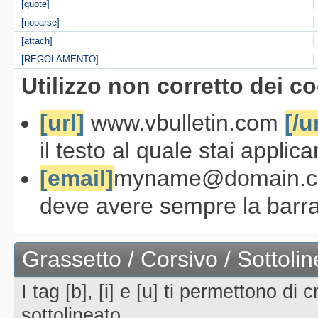
[quote]
[noparse]
[attach]
[REGOLAMENTO]
Utilizzo non corretto dei co
[url]
www.vbulletin.com
[/u
il testo al quale stai applica
[email]
myname@domain.
deve avere sempre la barra
Grassetto / Corsivo / Sottoli
I tag [b], [i] e [u] ti permettono di
sottolineato.