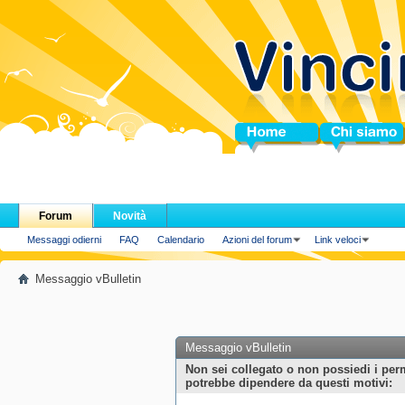
Home
Chi siamo
Forum
Novità
Messaggi odierni
FAQ
Calendario
Azioni del forum
Link veloci
Messaggio vBulletin
Messaggio vBulletin
Non sei collegato o non possiedi i per
potrebbe dipendere da questi motivi: