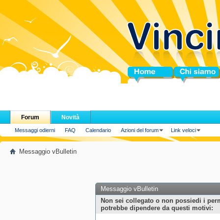
Home
Chi siamo
Forum
Novità
Messaggi odierni
FAQ
Calendario
Azioni del forum
Link veloci
Messaggio vBulletin
Messaggio vBulletin
Non sei collegato o non possiedi i per
potrebbe dipendere da questi motivi: