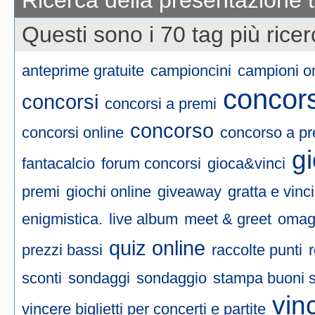
Ricerca della presentazione 
Questi sono i 70 tag più ricer
anteprime gratuite
campioncini
campioni o
concors
concorsi
concorsi a premi
concorso
concorsi online
concorso a pr
g
fantacalcio
forum concorsi
gioca&vinci
premi
giochi online
giveaway
gratta e vinc
enigmistica.
live album
meet & greet
omag
quiz online
prezzi bassi
raccolte punti
sconti
sondaggi
sondaggio
stampa buoni 
vin
vincere biglietti per concerti e partite