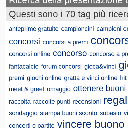
Ricerca della presentazione 
Questi sono i 70 tag più ricer
anteprime gratuite
campioncini
campioni o
concors
concorsi
concorsi a premi
concorso
concorsi online
concorso a pr
g
fantacalcio
forum concorsi
gioca&vinci
premi
giochi online
gratta e vinci online
hit
ottenere buoni
meet & greet
omaggio
regal
raccolta
raccolte punti
recensioni
sondaggio
stampa buoni sconto
subasio
v
vincere buono 
concerti e partite