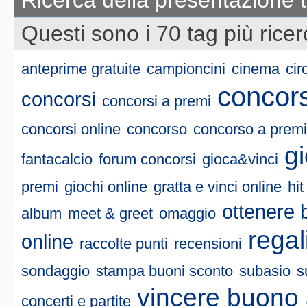
Ricerca della presentazione 
Questi sono i 70 tag più ricer
anteprime gratuite
campioncini
cinema
cir
concors
concorsi
concorsi a premi
concorsi online
concorso
concorso a premi
g
fantacalcio
forum concorsi
gioca&vinci
premi
giochi online
gratta e vinci online
hit
ottenere 
album
meet & greet
omaggio
regal
online
raccolte punti
recensioni
sondaggio
stampa buoni sconto
subasio
s
vincere buono 
concerti e partite