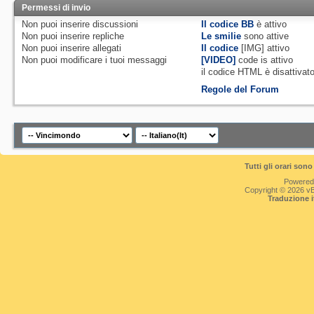
Permessi di invio
Non puoi
inserire discussioni
Il codice BB
è
attivo
Non puoi
inserire repliche
Le smilie
sono attive
Non puoi
inserire allegati
Il codice
[IMG]
attivo
Non puoi
modificare i tuoi messaggi
[VIDEO]
code is
attivo
il codice HTML è
disattivat
Regole del Forum
Tutti gli orari so
Powered
Copyright © 2026 vBul
Traduzione 