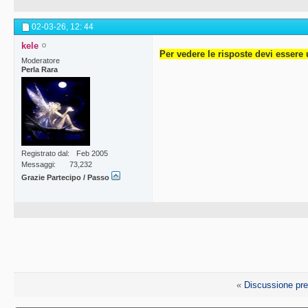
02-03-26,
12: 44
kele
Per vedere le risposte devi essere 
Moderatore
Perla Rara
Registrato dal
Feb 2005
Messaggi
73,232
Grazie Partecipo / Passo
«
Discussione pr