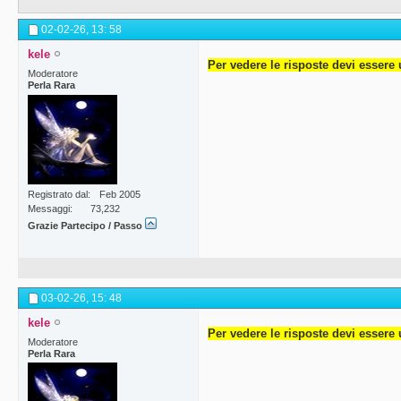
02-02-26,
13: 58
kele
Per vedere le risposte devi essere 
Moderatore
Perla Rara
Registrato dal
Feb 2005
Messaggi
73,232
Grazie Partecipo / Passo
03-02-26,
15: 48
kele
Per vedere le risposte devi essere 
Moderatore
Perla Rara