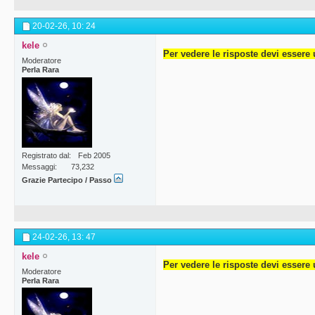
20-02-26,
10: 24
kele
Per vedere le risposte devi essere 
Moderatore
Perla Rara
Registrato dal
Feb 2005
Messaggi
73,232
Grazie Partecipo / Passo
24-02-26,
13: 47
kele
Per vedere le risposte devi essere 
Moderatore
Perla Rara