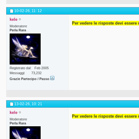
10-02-26,
11: 12
kele
Per vedere le risposte devi essere 
Moderatore
Perla Rara
Registrato dal
Feb 2005
Messaggi
73,232
Grazie Partecipo / Passo
13-02-26,
10: 21
kele
Per vedere le risposte devi essere 
Moderatore
Perla Rara