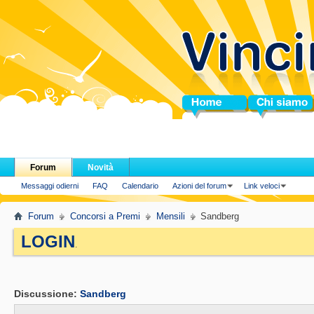
Home
Chi siamo
Forum
Novità
Messaggi odierni
FAQ
Calendario
Azioni del forum
Link veloci
Forum
Concorsi a Premi
Mensili
Sandberg
LOGIN
.
Discussione:
Sandberg