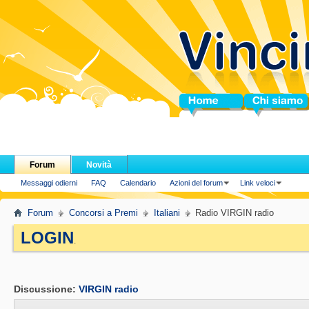
Home
Chi siamo
Forum
Novità
Messaggi odierni
FAQ
Calendario
Azioni del forum
Link veloci
Forum
Concorsi a Premi
Italiani
Radio VIRGIN radio
LOGIN
.
Discussione:
VIRGIN radio