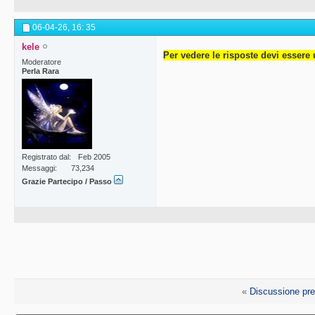
06-04-26,
16: 35
kele
Per vedere le risposte devi essere 
Moderatore
Perla Rara
Registrato dal
Feb 2005
Messaggi
73,234
Grazie Partecipo / Passo
«
Discussione pr