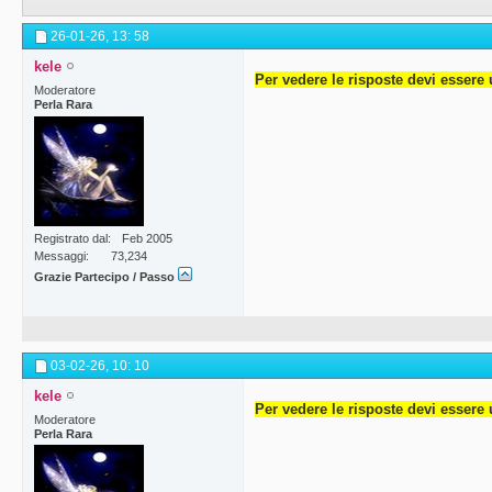
26-01-26,
13: 58
kele
Per vedere le risposte devi essere 
Moderatore
Perla Rara
Registrato dal
Feb 2005
Messaggi
73,234
Grazie Partecipo / Passo
03-02-26,
10: 10
kele
Per vedere le risposte devi essere 
Moderatore
Perla Rara