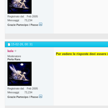
Registrato dal
Feb 2005
Messaggi
73,234
Grazie Partecipo / Passo
15-02-26,
00: 31
kele
Per vedere le risposte devi essere 
Moderatore
Perla Rara
Registrato dal
Feb 2005
Messaggi
73,234
Grazie Partecipo / Passo