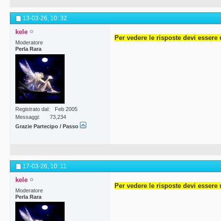
13-03-26,
10: 32
kele
Per vedere le risposte devi essere 
Moderatore
Perla Rara
Registrato dal
Feb 2005
Messaggi
73,234
Grazie Partecipo / Passo
17-03-26,
10: 11
kele
Per vedere le risposte devi essere 
Moderatore
Perla Rara