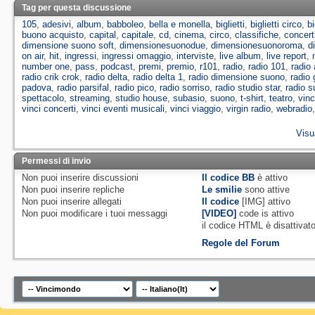
Tag per questa discussione
105
,
adesivi
,
album
,
babboleo
,
bella e monella
,
biglietti
,
biglietti circo
,
bi
buono acquisto
,
capital
,
capitale
,
cd
,
cinema
,
circo
,
classifiche
,
concert
dimensione suono soft
,
dimensionesuonodue
,
dimensionesuonoroma
,
d
on air
,
hit
,
ingressi
,
ingressi omaggio
,
interviste
,
live album
,
live report
,
number one
,
pass
,
podcast
,
premi
,
premio
,
r101
,
radio
,
radio 101
,
radio
radio crik crok
,
radio delta
,
radio delta 1
,
radio dimensione suono
,
radio 
padova
,
radio parsifal
,
radio pico
,
radio sorriso
,
radio studio star
,
radio s
spettacolo
,
streaming
,
studio house
,
subasio
,
suono
,
t-shirt
,
teatro
,
vinc
vinci concerti
,
vinci eventi musicali
,
vinci viaggio
,
virgin radio
,
webradio
Visu
Permessi di invio
Non puoi
inserire discussioni
Il codice BB
è
attivo
Non puoi
inserire repliche
Le smilie
sono attive
Non puoi
inserire allegati
Il codice
[IMG]
attivo
Non puoi
modificare i tuoi messaggi
[VIDEO]
code is
attivo
il codice HTML è
disattivat
Regole del Forum