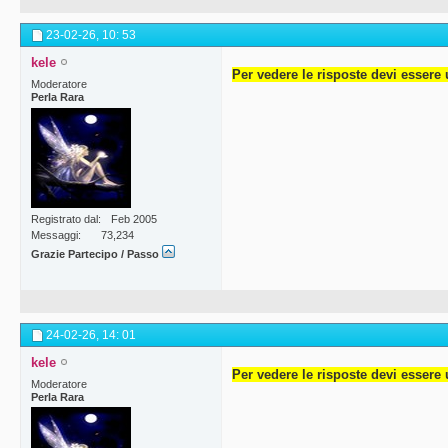
23-02-26,
10: 53
kele
Per vedere le risposte devi essere 
Moderatore
Perla Rara
Registrato dal
Feb 2005
Messaggi
73,234
Grazie Partecipo / Passo
24-02-26,
14: 01
kele
Per vedere le risposte devi essere 
Moderatore
Perla Rara