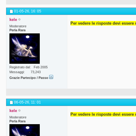
01-05-26,
16: 05
kele
Per vedere le risposte devi essere 
Moderatore
Perla Rara
Registrato dal
Feb 2005
Messaggi
73,243
Grazie Partecipo / Passo
06-05-26,
11: 01
kele
Per vedere le risposte devi essere 
Moderatore
Perla Rara