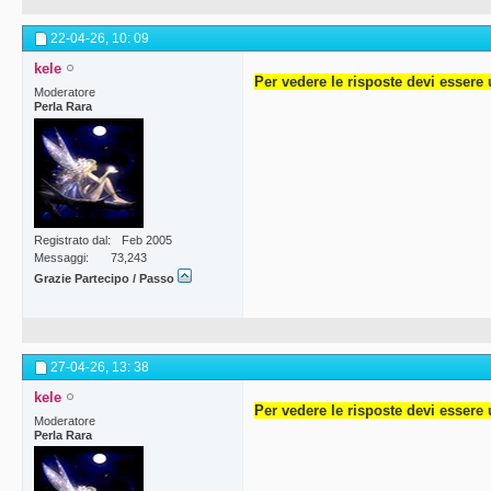
22-04-26,
10: 09
kele
Per vedere le risposte devi essere 
Moderatore
Perla Rara
Registrato dal
Feb 2005
Messaggi
73,243
Grazie Partecipo / Passo
27-04-26,
13: 38
kele
Per vedere le risposte devi essere 
Moderatore
Perla Rara