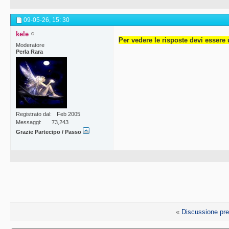
09-05-26,
15: 30
kele
Per vedere le risposte devi essere 
Moderatore
Perla Rara
Registrato dal
Feb 2005
Messaggi
73,243
Grazie Partecipo / Passo
«
Discussione pr