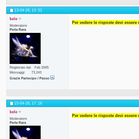
13-04-26,
13: 52
kele
Per vedere le risposte devi essere 
Moderatore
Perla Rara
Registrato dal
Feb 2005
Messaggi
73,243
Grazie Partecipo / Passo
15-04-26,
17: 16
kele
Per vedere le risposte devi essere 
Moderatore
Perla Rara