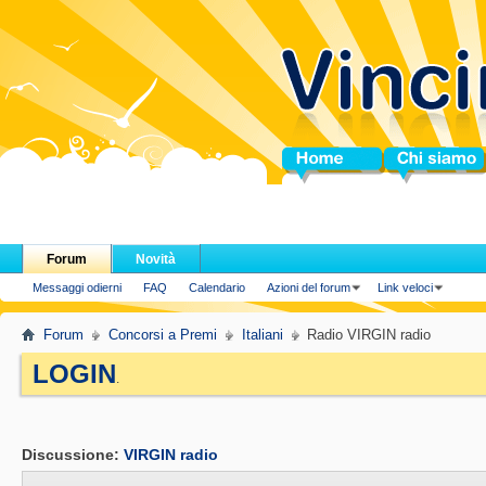
Home
Chi siamo
Forum
Novità
Messaggi odierni
FAQ
Calendario
Azioni del forum
Link veloci
Forum
Concorsi a Premi
Italiani
Radio VIRGIN radio
LOGIN
.
Discussione:
VIRGIN radio