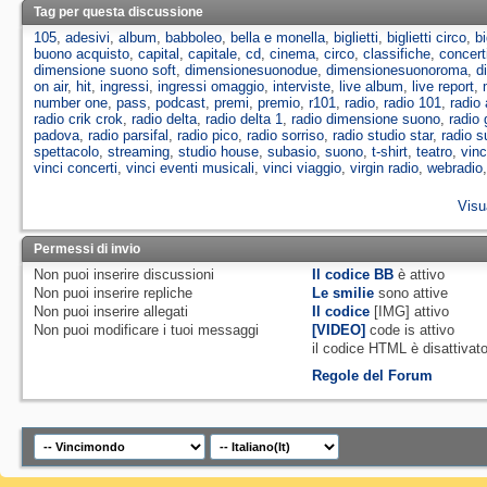
Tag per questa discussione
105
,
adesivi
,
album
,
babboleo
,
bella e monella
,
biglietti
,
biglietti circo
,
bi
buono acquisto
,
capital
,
capitale
,
cd
,
cinema
,
circo
,
classifiche
,
concert
dimensione suono soft
,
dimensionesuonodue
,
dimensionesuonoroma
,
d
on air
,
hit
,
ingressi
,
ingressi omaggio
,
interviste
,
live album
,
live report
,
number one
,
pass
,
podcast
,
premi
,
premio
,
r101
,
radio
,
radio 101
,
radio
radio crik crok
,
radio delta
,
radio delta 1
,
radio dimensione suono
,
radio 
padova
,
radio parsifal
,
radio pico
,
radio sorriso
,
radio studio star
,
radio s
spettacolo
,
streaming
,
studio house
,
subasio
,
suono
,
t-shirt
,
teatro
,
vinc
vinci concerti
,
vinci eventi musicali
,
vinci viaggio
,
virgin radio
,
webradio
Visu
Permessi di invio
Non puoi
inserire discussioni
Il codice BB
è
attivo
Non puoi
inserire repliche
Le smilie
sono attive
Non puoi
inserire allegati
Il codice
[IMG]
attivo
Non puoi
modificare i tuoi messaggi
[VIDEO]
code is
attivo
il codice HTML è
disattivat
Regole del Forum