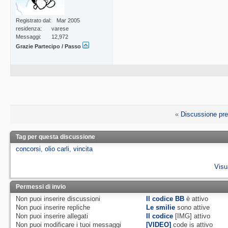
Registrato dal
Mar 2005
residenza
varese
Messaggi
12,972
Grazie Partecipo / Passo
«
Discussione pr
Tag per questa discussione
concorsi
,
olio carli
,
vincita
Visu
Permessi di invio
Non puoi
inserire discussioni
Il codice BB
è
attivo
Non puoi
inserire repliche
Le smilie
sono attive
Non puoi
inserire allegati
Il codice
[IMG]
attivo
Non puoi
modificare i tuoi messaggi
[VIDEO]
code is
attivo