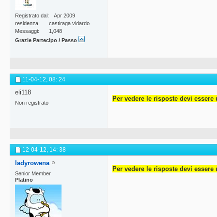
Registrato dal
Apr 2009
residenza
castiraga vidardo
Messaggi
1,048
Grazie Partecipo / Passo
11-04-12,
08: 24
eli118
Per vedere le risposte devi essere 
Non registrato
12-04-12,
14: 38
ladyrowena
Per vedere le risposte devi essere 
Senior Member
Platino