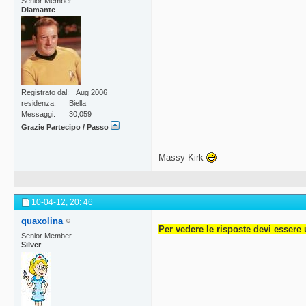
Senior Member
Diamante
Registrato dal
Aug 2006
residenza
Biella
Messaggi
30,059
Grazie Partecipo / Passo
Massy Kirk
10-04-12,
20: 46
quaxolina
Per vedere le risposte devi essere 
Senior Member
Silver