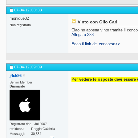
07-04-12,
08: 33
monique82
Vinto con Olio Carli
Non registrato
Ciao ho appena vinto tramite il concor
Allegato 338
Ecco il link del concorso>>
07-04-12,
09: 09
j4ck86
Per vedere le risposte devi essere 
Senior Member
Diamante
Registrato dal
Jul 2007
residenza
Reggio Calabria
Messaggi
30,534