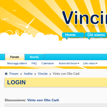
Home
Chi siamo
Forum
Novità
Messaggi odierni
FAQ
Calendario
Azioni del forum
Link veloci
Forum
Inoltre
Vincite
Vinto con Olio Carli
LOGIN
.
Discussione:
Vinto con Olio Carli