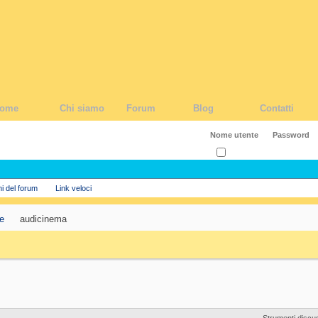
ome
Chi siamo
Forum
Blog
Contatti
Ricordati?
ni del forum
Link veloci
te
audicinema
Strumenti discu