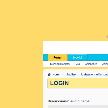
H
Forum
Novità
Messaggi odierni
FAQ
Calendario
Azio
Forum
Inoltre
Estrazioni effettua
LOGIN
.
Discussione:
audicinema