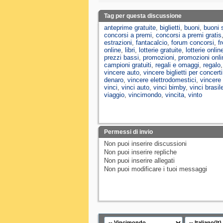
Tag per questa discussione
anteprime gratuite
,
biglietti
,
buoni
,
buoni 
concorsi a premi
,
concorsi a premi gratis
estrazioni
,
fantacalcio
,
forum concorsi
,
f
online
,
libri
,
lotterie gratuite
,
lotterie onlin
prezzi bassi
,
promozioni
,
promozioni onli
campioni gratuiti
,
regali e omaggi
,
regalo
vincere auto
,
vincere biglietti per concerti
denaro
,
vincere elettrodomestici
,
vincere 
vinci
,
vinci auto
,
vinci bimby
,
vinci brasil
viaggio
,
vincimondo
,
vincita
,
vinto
Permessi di invio
Non puoi
inserire discussioni
Non puoi
inserire repliche
Non puoi
inserire allegati
Non puoi
modificare i tuoi messaggi