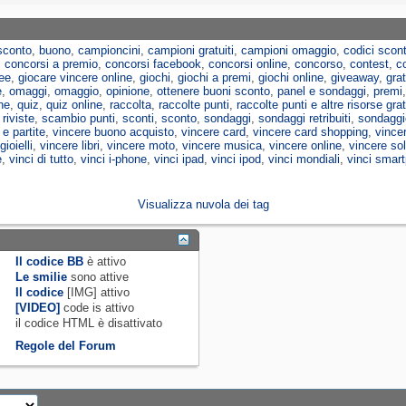
sconto
,
buono
,
campioncini
,
campioni gratuiti
,
campioni omaggio
,
codici scon
,
concorsi a premio
,
concorsi facebook
,
concorsi online
,
concorso
,
contest
,
c
ree
,
giocare vincere online
,
giochi
,
giochi a premi
,
giochi online
,
giveaway
,
grat
e
,
omaggi
,
omaggio
,
opinione
,
ottenere buoni sconto
,
panel e sondaggi
,
premi
ne
,
quiz
,
quiz online
,
raccolta
,
raccolte punti
,
raccolte punti e altre risorse gra
,
riviste
,
scambio punti
,
sconti
,
sconto
,
sondaggi
,
sondaggi retribuiti
,
sondaggi
 e partite
,
vincere buono acquisto
,
vincere card
,
vincere card shopping
,
vincer
gioielli
,
vincere libri
,
vincere moto
,
vincere musica
,
vincere online
,
vincere sol
e
,
vinci di tutto
,
vinci i-phone
,
vinci ipad
,
vinci ipod
,
vinci mondiali
,
vinci smar
Visualizza nuvola dei tag
Il codice BB
è
attivo
Le smilie
sono attive
Il codice
[IMG]
attivo
[VIDEO]
code is
attivo
il codice HTML è
disattivato
Regole del Forum