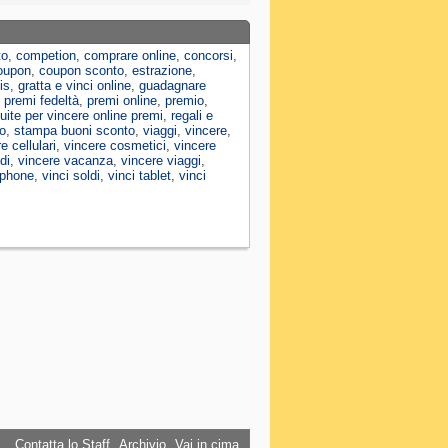
to
,
competion
,
comprare online
,
concorsi
,
oupon
,
coupon sconto
,
estrazione
,
is
,
gratta e vinci online
,
guadagnare
,
premi fedeltà
,
premi online
,
premio
,
tuite per vincere online premi
,
regali e
o
,
stampa buoni sconto
,
viaggi
,
vincere
,
e cellulari
,
vincere cosmetici
,
vincere
di
,
vincere vacanza
,
vincere viaggi
,
tphone
,
vinci soldi
,
vinci tablet
,
vinci
Contatta lo Staff
Archivio
Vai in cima