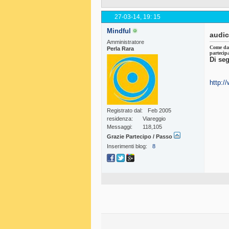
27-03-14,
19: 15
Mindful
audi
Amministratore
Come da 
Perla Rara
partecipa
Di seg
http:/
Registrato dal
Feb 2005
residenza
Viareggio
Messaggi
118,105
Grazie Partecipo / Passo
Inserimenti blog
8