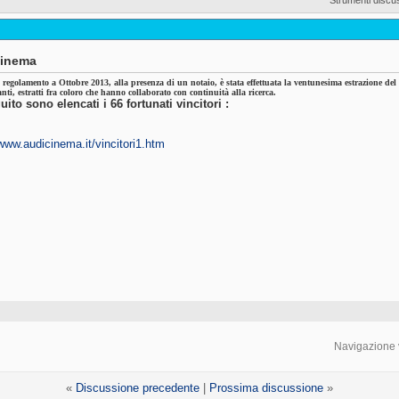
cinema
regolamento a Ottobre 2013, alla presenza di un notaio, è stata effettuata la ventunesima estrazione del 
nti, estratti fra coloro che hanno collaborato con continuità alla ricerca.
uito sono elencati i 66 fortunati vincitori :
/www.audicinema.it/vincitori1.htm
Navigazione 
«
Discussione precedente
|
Prossima discussione
»