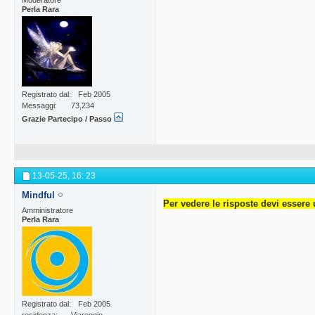
Perla Rara
Registrato dal
Feb 2005
Messaggi
73,234
Grazie Partecipo / Passo
13-05-25,
16: 23
Mindful
Per vedere le risposte devi essere 
Amministratore
Perla Rara
Registrato dal
Feb 2005