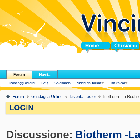
Home
Chi siamo
Forum
Novità
Messaggi odierni
FAQ
Calendario
Azioni del forum
Link veloci
Forum
Guadagna Online
Diventa Tester
Biotherm -La Roche-P
LOGIN
.
Discussione:
Biotherm -La