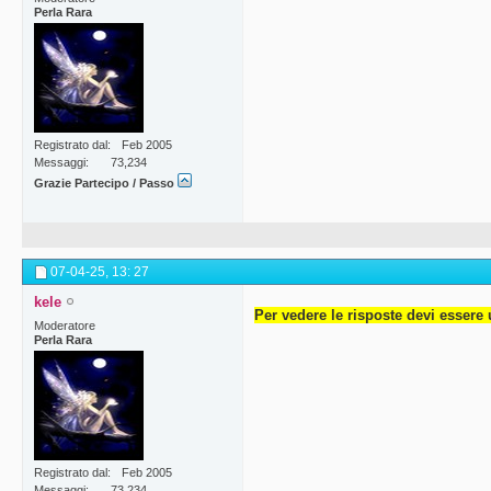
Perla Rara
Registrato dal
Feb 2005
Messaggi
73,234
Grazie Partecipo / Passo
07-04-25,
13: 27
kele
Per vedere le risposte devi essere 
Moderatore
Perla Rara
Registrato dal
Feb 2005
Messaggi
73,234