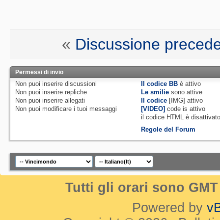
«
Discussione preced
Permessi di invio
Non puoi
inserire discussioni
Il codice BB
è
attivo
Non puoi
inserire repliche
Le smilie
sono attive
Non puoi
inserire allegati
Il codice
[IMG]
attivo
Non puoi
modificare i tuoi messaggi
[VIDEO]
code is
attivo
il codice HTML è
disattivat
Regole del Forum
Tutti gli orari sono GM
Powered by
vB