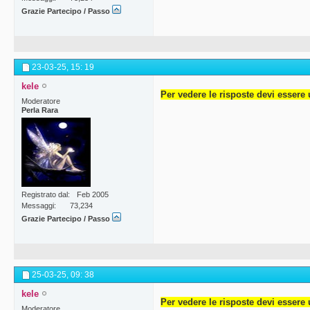
Grazie Partecipo / Passo
23-03-25,
15: 19
kele
Per vedere le risposte devi essere 
Moderatore
Perla Rara
Registrato dal
Feb 2005
Messaggi
73,234
Grazie Partecipo / Passo
25-03-25,
09: 38
kele
Per vedere le risposte devi essere 
Moderatore