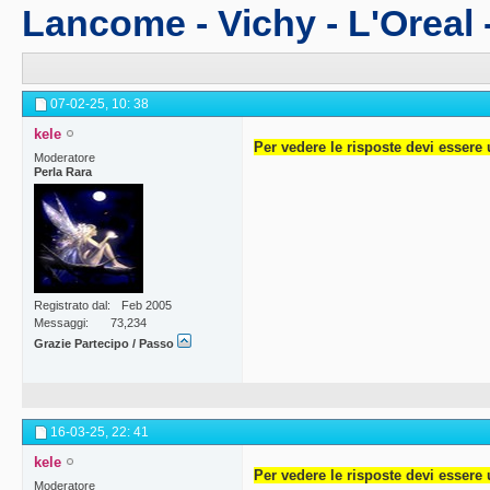
Lancome - Vichy - L'Oreal -
07-02-25,
10: 38
kele
Per vedere le risposte devi essere 
Moderatore
Perla Rara
Registrato dal
Feb 2005
Messaggi
73,234
Grazie Partecipo / Passo
16-03-25,
22: 41
kele
Per vedere le risposte devi essere 
Moderatore