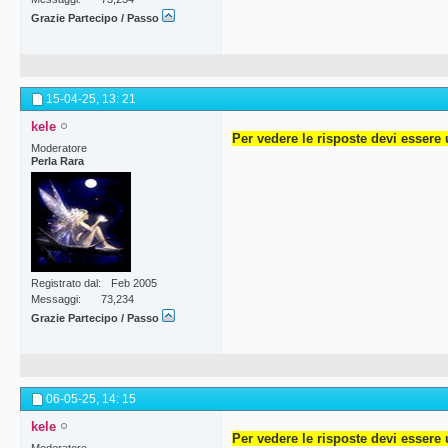
Grazie Partecipo / Passo
15-04-25,
13: 21
kele
Per vedere le risposte devi essere 
Moderatore
Perla Rara
Registrato dal
Feb 2005
Messaggi
73,234
Grazie Partecipo / Passo
06-05-25,
14: 15
kele
Per vedere le risposte devi essere 
Moderatore