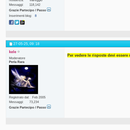
residenza
Viareggio
Messaggi
118,142
Grazie Partecipo / Passo
Inserimenti blog
8
27-05-25,
09: 18
kele
Per vedere le risposte devi essere 
Moderatore
Perla Rara
Registrato dal
Feb 2005
Messaggi
73,234
Grazie Partecipo / Passo