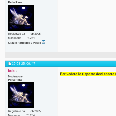
Perla Rara
Registrato dal
Feb 2005
Messaggi
73,234
Grazie Partecipo / Passo
19-03-25,
09: 47
kele
Per vedere le risposte devi essere 
Moderatore
Perla Rara
Registrato dal
Feb 2005
Messaggi
73,234