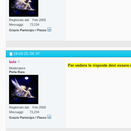
Registrato dal
Feb 2005
Messaggi
73,234
Grazie Partecipo / Passo
19-03-25,
09: 47
kele
Per vedere le risposte devi essere 
Moderatore
Perla Rara
Registrato dal
Feb 2005
Messaggi
73,234
Grazie Partecipo / Passo