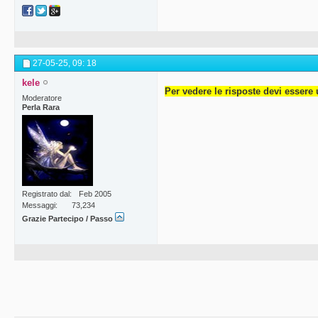
27-05-25,
09: 18
kele
Per vedere le risposte devi essere 
Moderatore
Perla Rara
Registrato dal
Feb 2005
Messaggi
73,234
Grazie Partecipo / Passo