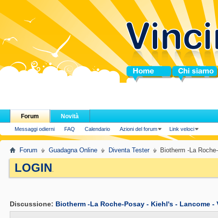
Home
Chi siamo
Forum
Novità
Messaggi odierni
FAQ
Calendario
Azioni del forum
Link veloci
Forum
Guadagna Online
Diventa Tester
Biotherm -La Roche-P
LOGIN
.
Discussione:
Biotherm -La Roche-Posay - Kiehl's - Lancome - Vi