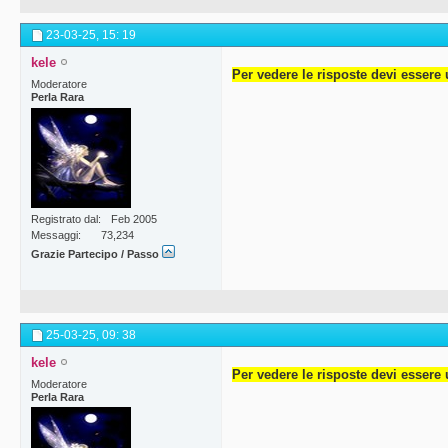
23-03-25,
15: 19
kele
Per vedere le risposte devi essere 
Moderatore
Perla Rara
Registrato dal
Feb 2005
Messaggi
73,234
Grazie Partecipo / Passo
25-03-25,
09: 38
kele
Per vedere le risposte devi essere 
Moderatore
Perla Rara