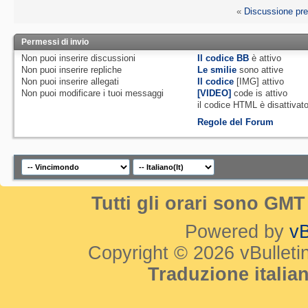
«
Discussione pr
Permessi di invio
Non puoi
inserire discussioni
Il codice BB
è
attivo
Non puoi
inserire repliche
Le smilie
sono attive
Non puoi
inserire allegati
Il codice
[IMG]
attivo
Non puoi
modificare i tuoi messaggi
[VIDEO]
code is
attivo
il codice HTML è
disattivat
Regole del Forum
Tutti gli orari sono GM
Powered by
vB
Copyright © 2026 vBulletin 
Traduzione itali