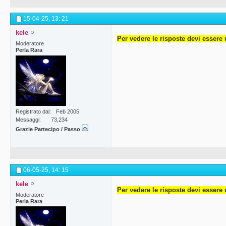
15-04-25,
13: 21
kele
Per vedere le risposte devi essere 
Moderatore
Perla Rara
Registrato dal
Feb 2005
Messaggi
73,234
Grazie Partecipo / Passo
06-05-25,
14: 15
kele
Per vedere le risposte devi essere 
Moderatore
Perla Rara