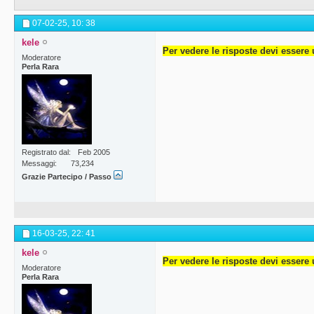
07-02-25,
10: 38
kele
Per vedere le risposte devi essere 
Moderatore
Perla Rara
Registrato dal
Feb 2005
Messaggi
73,234
Grazie Partecipo / Passo
16-03-25,
22: 41
kele
Per vedere le risposte devi essere 
Moderatore
Perla Rara