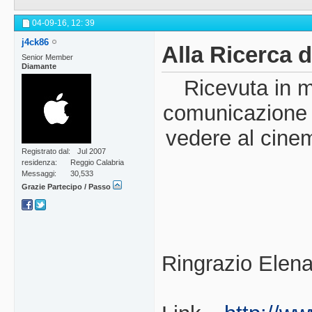
04-09-16,
12: 39
j4ck86
Alla Ricerca 
Senior Member
Diamante
Ricevuta in m
comunicazione di
vedere al cinem
Registrato dal
Jul 2007
residenza
Reggio Calabria
Messaggi
30,533
Grazie Partecipo / Passo
Ringrazio Elena