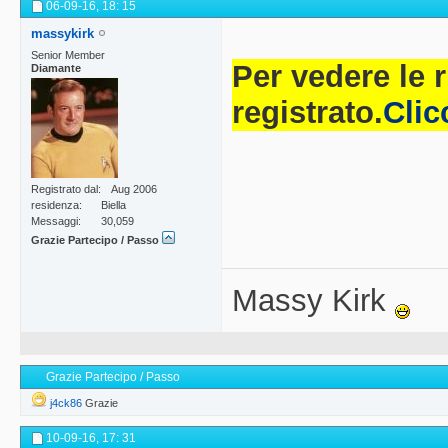
06-09-16,
18: 15
massykirk
Senior Member
Per vedere le 
Diamante
registrato.
Clic
Registrato dal
Aug 2006
residenza
Biella
Messaggi
30,059
Grazie Partecipo / Passo
Massy Kirk
Grazie Partecipo / Passo
j4ck86
Grazie
10-09-16,
17: 31