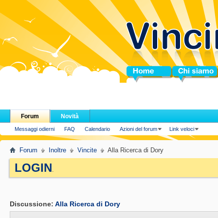
Home
Chi siamo
Forum
Novità
Messaggi odierni
FAQ
Calendario
Azioni del forum
Link veloci
Forum
Inoltre
Vincite
Alla Ricerca di Dory
LOGIN
.
Discussione:
Alla Ricerca di Dory