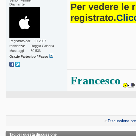
Senior Member
Per vedere le 
Diamante
registrato.
Clic
Registrato dal
Jul 2007
residenza
Reggio Calabria
Messaggi
30,533
Grazie Partecipo / Passo
Francesco
«
Discussione pr
Tag per questa discussione