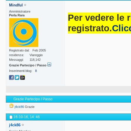
Mindful
Amministratore
Per vedere le 
Perla Rara
registrato.
Clic
Registrato dal
Feb 2005
residenza
Viareggio
Messaggi
118,142
Grazie Partecipo / Passo
Inserimenti blog
8
Grazie Partecipo / Passo
j4ck86
Grazie
16-10-16,
14: 46
j4ck86