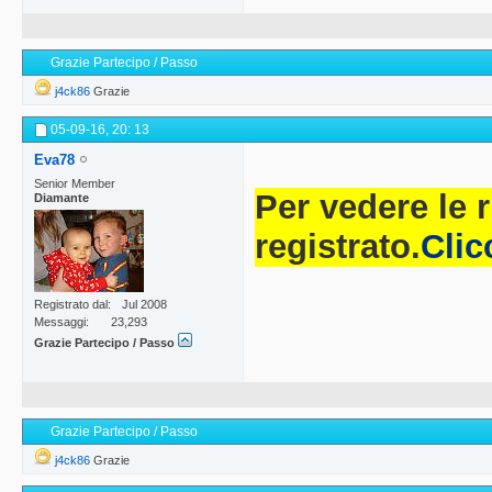
Grazie Partecipo / Passo
j4ck86
Grazie
05-09-16,
20: 13
Eva78
Senior Member
Per vedere le 
Diamante
registrato.
Clic
Registrato dal
Jul 2008
Messaggi
23,293
Grazie Partecipo / Passo
Grazie Partecipo / Passo
j4ck86
Grazie