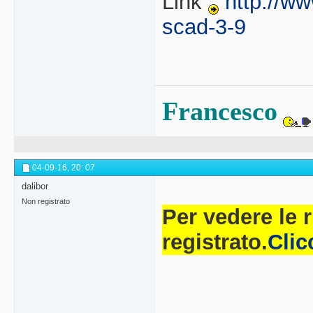
Link
http://ww
scad-3-9
Francesco
04-09-16,
20: 07
dalibor
Non registrato
Per vedere le 
registrato.
Clic