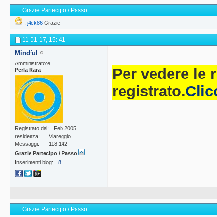
Grazie Partecipo / Passo
,
j4ck86
Grazie
11-01-17,
15: 41
Mindful
Amministratore
Per vedere le 
Perla Rara
registrato.
Clic
Registrato dal
Feb 2005
residenza
Viareggio
Messaggi
118,142
Grazie Partecipo / Passo
Inserimenti blog
8
Grazie Partecipo / Passo