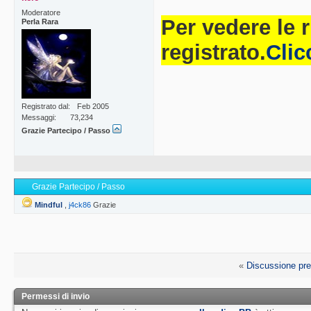
Moderatore
Per vedere le 
Perla Rara
registrato.
Clic
Registrato dal
Feb 2005
Messaggi
73,234
Grazie Partecipo / Passo
Grazie Partecipo / Passo
Mindful
,
j4ck86
Grazie
«
Discussione pr
Permessi di invio