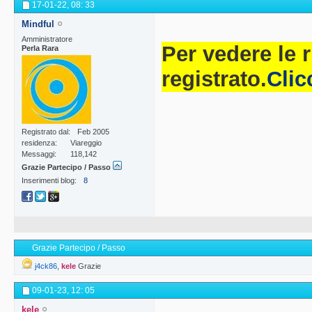
17-01-22,
08: 33
Mindful
Amministratore
Per vedere le 
Perla Rara
registrato.
Clic
Registrato dal
Feb 2005
residenza
Viareggio
Messaggi
118,142
Grazie Partecipo / Passo
Inserimenti blog
8
Grazie Partecipo / Passo
j4ck86
,
kele
Grazie
09-01-23,
12: 05
kele