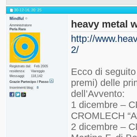
30-12-16,
20: 25
Mindful
heavy metal w
Amministratore
Perla Rara
http://www.heav
2/
Registrato dal
Feb 2005
Ecco di seguito i
residenza
Viareggio
Messaggi
118,142
premi) delle pr
Grazie Partecipo / Passo
Inserimenti blog
8
dell’Avvento:
1 dicembre – C
CROMLECH “Ave 
2 dicembre – 