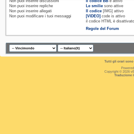
Non puoi
inserire discussioni
Il codice BB
è
attivo
Non puoi
inserire repliche
Le smilie
sono attive
Non puoi
inserire allegati
Il codice
[IMG]
attivo
Non puoi
modificare i tuoi messaggi
[VIDEO]
code is
attivo
il codice HTML è
disattivat
Regole del Forum
Tutti gli orari so
Powered
Copyright © 2026 vBul
Traduzione 