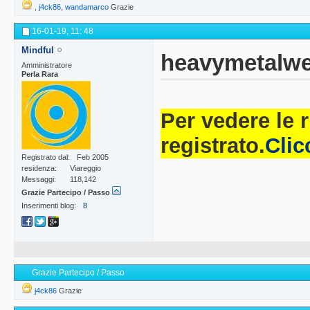
,
j4ck86
,
wandamarco
Grazie
16-01-19,
11: 48
Mindful
heavymetalweb
Amministratore
Perla Rara
Per vedere le 
registrato.
Clic
Registrato dal
Feb 2005
residenza
Viareggio
Messaggi
118,142
Grazie Partecipo / Passo
Inserimenti blog
8
Grazie Partecipo / Passo
j4ck86
Grazie