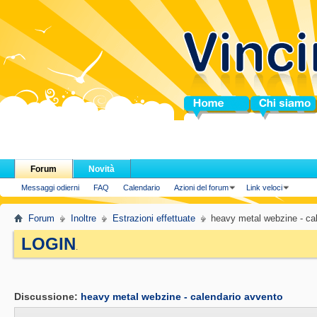
Home
Chi siamo
Forum
Novità
Messaggi odierni
FAQ
Calendario
Azioni del forum
Link veloci
Forum
Inoltre
Estrazioni effettuate
heavy metal webzine - ca
LOGIN
.
Discussione:
heavy metal webzine - calendario avvento