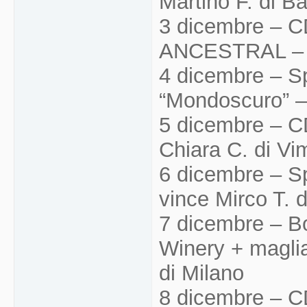
Martino F. di B
3 dicembre – CD
ANCESTRAL – v
4 dicembre – S
“Mondoscuro” – 
5 dicembre – CD
Chiara C. di Vi
6 dicembre – Spl
vince Mirco T. 
7 dicembre – Bo
Winery + magli
di Milano
8 dicembre – C