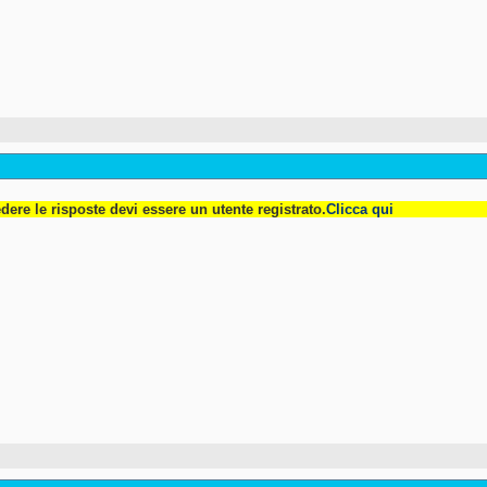
dere le risposte devi essere un utente registrato.
Clicca qui