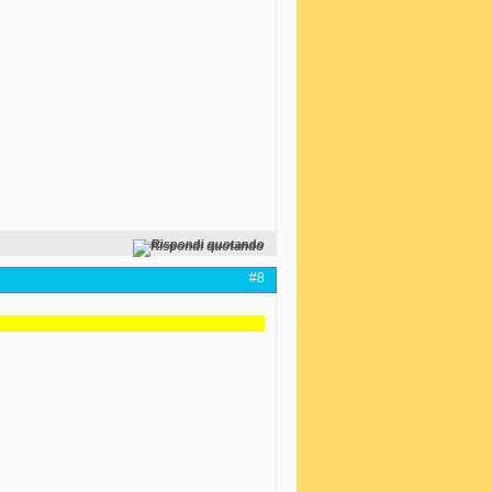
Rispondi quotando
#8