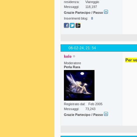
residenza
Viareggio
Messaggi
118,197
Grazie Partecipo / Passo
Inserimenti blog
8
06-02-24,
21: 54
kele
Per ve
Moderatore
Perla Rara
Registrato dal
Feb 2005
Messaggi
73,243
Grazie Partecipo / Passo