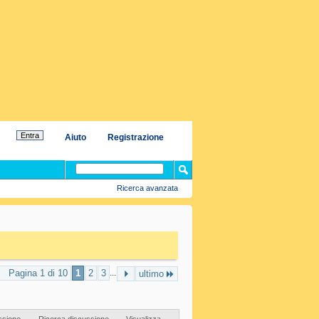
Aiuto
Registrazione
Ricerca avanzata
Pagina 1 di 10
1
2
3
...
ultimo
ssione
Ricerca discussione
Visualizza