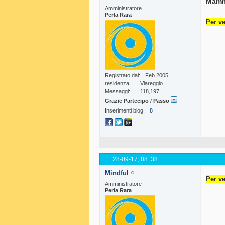
Mamm
Amministratore
Perla Rara
Per ve
Registrato dal
Feb 2005
residenza
Viareggio
Messaggi
118,197
Grazie Partecipo / Passo
Inserimenti blog
8
28-09-17,
08: 38
Mindful
Per ve
Amministratore
Perla Rara