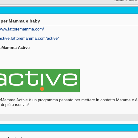
o per Mamma e baby
//www.fattoremamma.com/
/active.fattoremamma.com/active/
reMamma Active
eMamma Active è un programma pensato per mettere in contatto Mamme e Azi
di più e iscriviti!