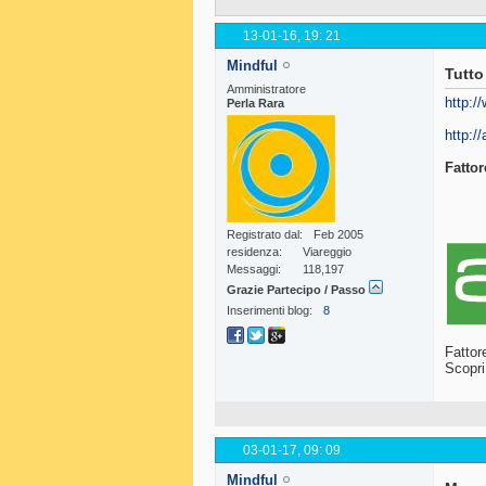
13-01-16,
19: 21
Mindful
Tutt
Amministratore
http:
Perla Rara
http:/
Fatto
Registrato dal
Feb 2005
residenza
Viareggio
Messaggi
118,197
Grazie Partecipo / Passo
Inserimenti blog
8
Fattor
Scopri 
03-01-17,
09: 09
Mindful