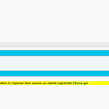
dere le risposte devi essere un utente registrato.
Clicca qui