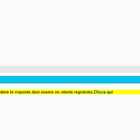
dere le risposte devi essere un utente registrato.
Clicca qui