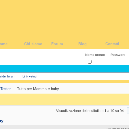
ome
Chi siamo
Forum
Blog
Contatti
Ricordati?
ni del forum
Link veloci
 Tester
Tutto per Mamma e baby
Visualizzazione dei risultati da 1 a 10 su 94
by
Strumenti discu