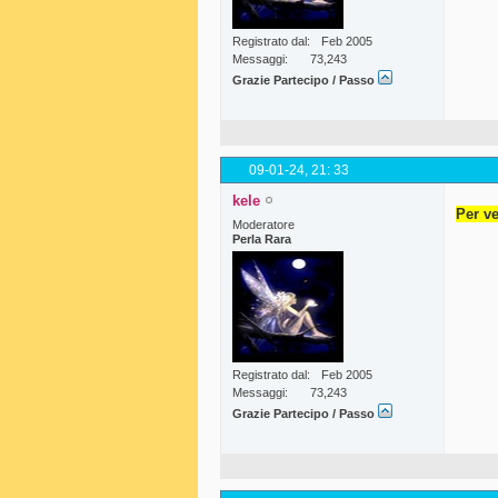
Registrato dal
Feb 2005
Messaggi
73,243
Grazie Partecipo / Passo
09-01-24,
21: 33
kele
Per ve
Moderatore
Perla Rara
Registrato dal
Feb 2005
Messaggi
73,243
Grazie Partecipo / Passo