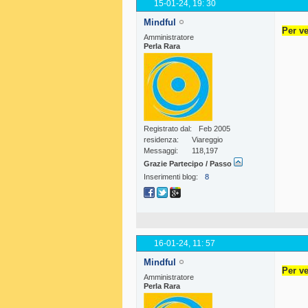
15-01-24,
19: 30
Mindful
Per ve
Amministratore
Perla Rara
Registrato dal
Feb 2005
residenza
Viareggio
Messaggi
118,197
Grazie Partecipo / Passo
Inserimenti blog
8
16-01-24,
11: 57
Mindful
Per ve
Amministratore
Perla Rara