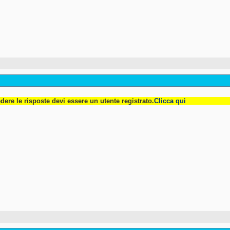
dere le risposte devi essere un utente registrato.
Clicca qui