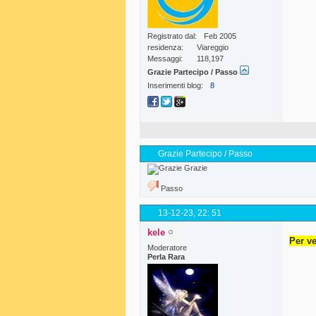
Registrato dal
Feb 2005
residenza
Viareggio
Messaggi
118,197
Grazie Partecipo / Passo
Inserimenti blog
8
Grazie Partecipo / Passo
Grazie
Passo
13-12-23,
22: 51
kele
Per ve
Moderatore
Perla Rara