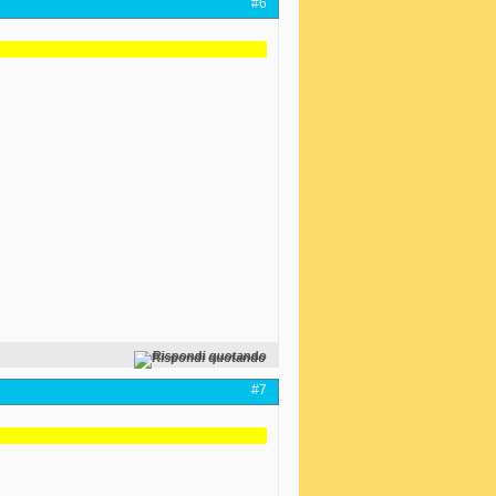
#6
Rispondi quotando
#7