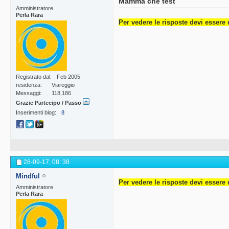
Mamma che test
Amministratore
Perla Rara
Per vedere le risposte devi essere 
Registrato dal
Feb 2005
residenza
Viareggio
Messaggi
118,186
Grazie Partecipo / Passo
Inserimenti blog
8
28-09-17,
08: 38
Mindful
Per vedere le risposte devi essere 
Amministratore
Perla Rara