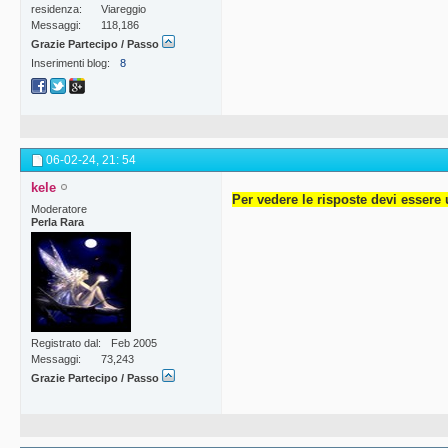
residenza
Viareggio
Messaggi
118,186
Grazie Partecipo / Passo
Inserimenti blog
8
06-02-24,
21: 54
kele
Per vedere le risposte devi essere 
Moderatore
Perla Rara
Registrato dal
Feb 2005
Messaggi
73,243
Grazie Partecipo / Passo