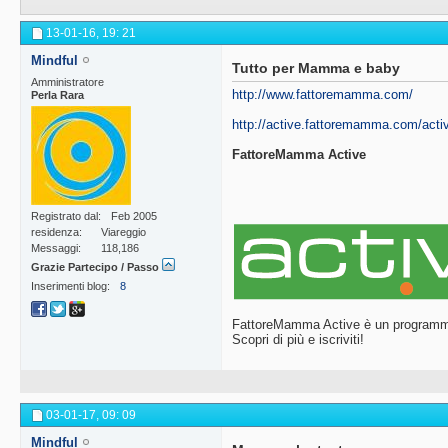
13-01-16,
19: 21
Mindful
Tutto per Mamma e baby
Amministratore
http://www.fattoremamma.com/
Perla Rara
http://active.fattoremamma.com/acti
FattoreMamma Active
Registrato dal
Feb 2005
residenza
Viareggio
Messaggi
118,186
Grazie Partecipo / Passo
Inserimenti blog
8
FattoreMamma Active è un programma
Scopri di più e iscriviti!
03-01-17,
09: 09
Mindful