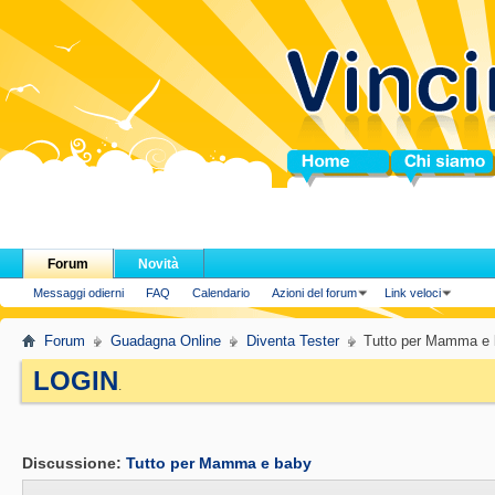
Home
Chi siamo
Forum
Novità
Messaggi odierni
FAQ
Calendario
Azioni del forum
Link veloci
Forum
Guadagna Online
Diventa Tester
Tutto per Mamma e
LOGIN
.
Discussione:
Tutto per Mamma e baby