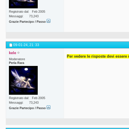
Registrato dal
Feb 2005
Messaggi
73,243
Grazie Partecipo / Passo
09-01-24,
21: 33
kele
Per vedere le risposte devi essere 
Moderatore
Perla Rara
Registrato dal
Feb 2005
Messaggi
73,243
Grazie Partecipo / Passo