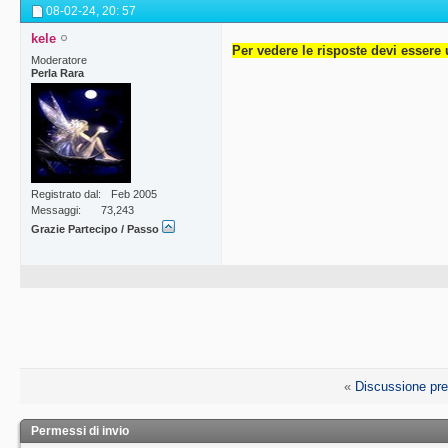
08-02-24,
20: 57
kele
Per vedere le risposte devi essere 
Moderatore
Perla Rara
Registrato dal
Feb 2005
Messaggi
73,243
Grazie Partecipo / Passo
«
Discussione pr
Permessi di invio