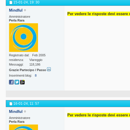
15-01-24,
19: 30
Mindful
Per vedere le risposte devi essere 
Amministratore
Perla Rara
Registrato dal
Feb 2005
residenza
Viareggio
Messaggi
118,186
Grazie Partecipo / Passo
Inserimenti blog
8
16-01-24,
11: 57
Mindful
Per vedere le risposte devi essere 
Amministratore
Perla Rara