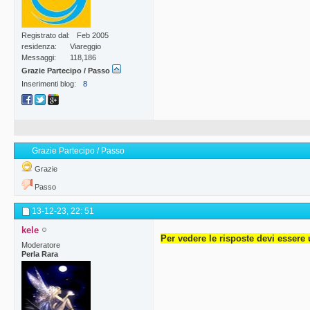
Registrato dal
Feb 2005
residenza
Viareggio
Messaggi
118,186
Grazie Partecipo / Passo
Inserimenti blog
8
Grazie Partecipo / Passo
Grazie
Passo
13-12-23,
22: 51
kele
Per vedere le risposte devi essere 
Moderatore
Perla Rara