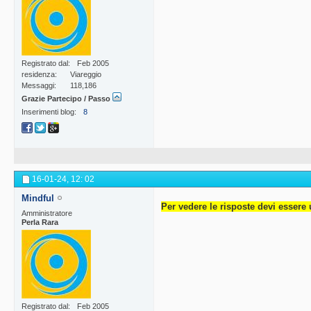
Registrato dal
Feb 2005
residenza
Viareggio
Messaggi
118,186
Grazie Partecipo / Passo
Inserimenti blog
8
16-01-24,
12: 02
Mindful
Per vedere le risposte devi essere 
Amministratore
Perla Rara
Registrato dal
Feb 2005