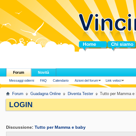
Home
Chi siamo
Forum
Novità
Messaggi odierni
FAQ
Calendario
Azioni del forum
Link veloci
Forum
Guadagna Online
Diventa Tester
Tutto per Mamma e
LOGIN
.
Discussione:
Tutto per Mamma e baby