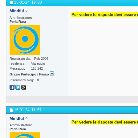
15-01-24,
19: 30
Mindful
Per vedere le risposte devi essere 
Amministratore
Perla Rara
Registrato dal
Feb 2005
residenza
Viareggio
Messaggi
118,142
Grazie Partecipo / Passo
Inserimenti blog
8
16-01-24,
11: 57
Mindful
Per vedere le risposte devi essere 
Amministratore
Perla Rara