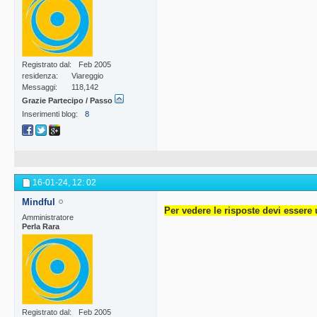
Registrato dal
Feb 2005
residenza
Viareggio
Messaggi
118,142
Grazie Partecipo / Passo
Inserimenti blog
8
16-01-24,
12: 02
Mindful
Per vedere le risposte devi essere 
Amministratore
Perla Rara
Registrato dal
Feb 2005