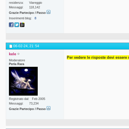
residenza
Viareggio
Messaggi
118,142
Grazie Partecipo / Passo
Inserimenti blog
8
06-02-24,
21: 54
kele
Per vedere le risposte devi essere 
Moderatore
Perla Rara
Registrato dal
Feb 2005
Messaggi
73,234
Grazie Partecipo / Passo