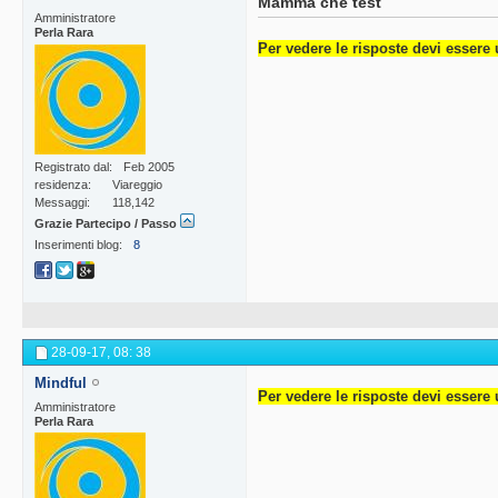
Mamma che test
Amministratore
Perla Rara
Per vedere le risposte devi essere 
Registrato dal
Feb 2005
residenza
Viareggio
Messaggi
118,142
Grazie Partecipo / Passo
Inserimenti blog
8
28-09-17,
08: 38
Mindful
Per vedere le risposte devi essere 
Amministratore
Perla Rara