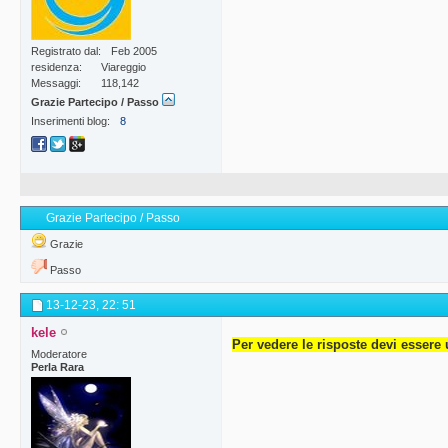
Registrato dal
Feb 2005
residenza
Viareggio
Messaggi
118,142
Grazie Partecipo / Passo
Inserimenti blog
8
Grazie Partecipo / Passo
Grazie
Passo
13-12-23,
22: 51
kele
Per vedere le risposte devi essere 
Moderatore
Perla Rara