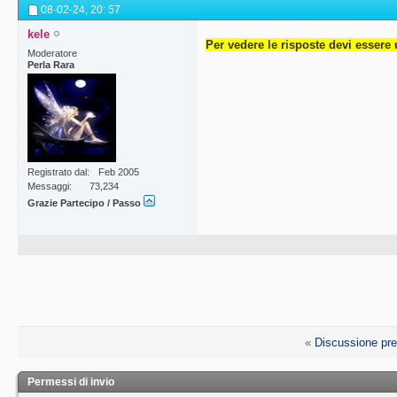
08-02-24,
20: 57
kele
Per vedere le risposte devi essere 
Moderatore
Perla Rara
Registrato dal
Feb 2005
Messaggi
73,234
Grazie Partecipo / Passo
«
Discussione pr
Permessi di invio