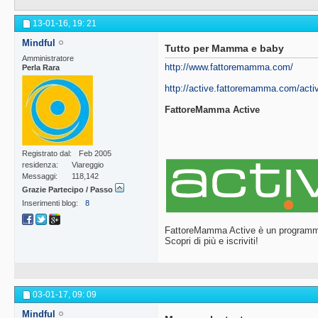
13-01-16,
19: 21
Mindful
Tutto per Mamma e baby
Amministratore
http://www.fattoremamma.com/
Perla Rara
http://active.fattoremamma.com/acti
FattoreMamma Active
Registrato dal
Feb 2005
residenza
Viareggio
Messaggi
118,142
Grazie Partecipo / Passo
Inserimenti blog
8
FattoreMamma Active è un programma
Scopri di più e iscriviti!
03-01-17,
09: 09
Mindful