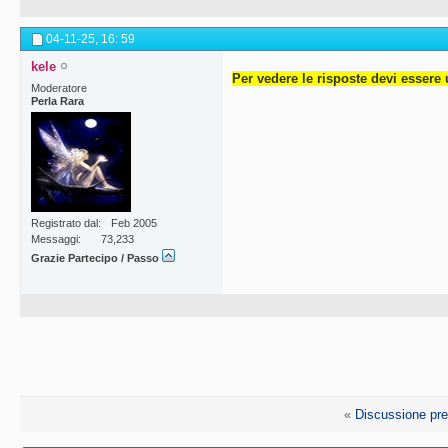
04-11-25,
16: 59
kele
Per vedere le risposte devi essere 
Moderatore
Perla Rara
Registrato dal
Feb 2005
Messaggi
73,233
Grazie Partecipo / Passo
«
Discussione pr