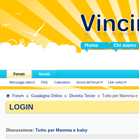
Home
Chi siamo
Forum
Novità
Messaggi odierni
FAQ
Calendario
Azioni del forum
Link veloci
Forum
Guadagna Online
Diventa Tester
Tutto per Mamma e
LOGIN
.
Discussione:
Tutto per Mamma e baby