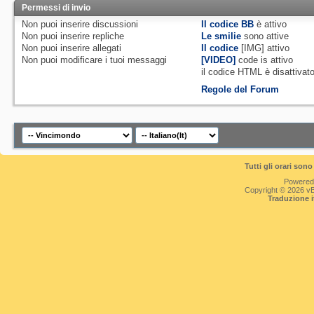
Permessi di invio
Non puoi
inserire discussioni
Il codice BB
è
attivo
Non puoi
inserire repliche
Le smilie
sono attive
Non puoi
inserire allegati
Il codice
[IMG]
attivo
Non puoi
modificare i tuoi messaggi
[VIDEO]
code is
attivo
il codice HTML è
disattivat
Regole del Forum
Tutti gli orari so
Powered
Copyright © 2026 vBul
Traduzione 