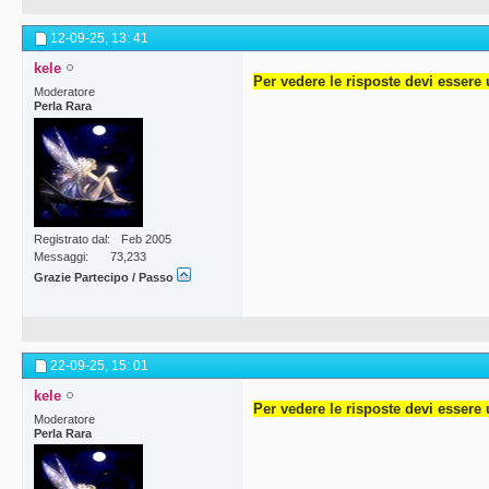
12-09-25,
13: 41
kele
Per vedere le risposte devi essere 
Moderatore
Perla Rara
Registrato dal
Feb 2005
Messaggi
73,233
Grazie Partecipo / Passo
22-09-25,
15: 01
kele
Per vedere le risposte devi essere 
Moderatore
Perla Rara