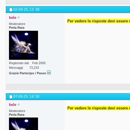
02-09-25,
13: 38
kele
Per vedere le risposte devi essere 
Moderatore
Perla Rara
Registrato dal
Feb 2005
Messaggi
73,233
Grazie Partecipo / Passo
07-09-25,
14: 50
kele
Per vedere le risposte devi essere 
Moderatore
Perla Rara