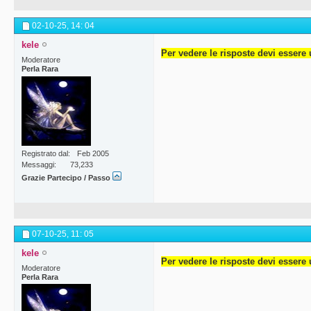
02-10-25,
14: 04
kele
Per vedere le risposte devi essere 
Moderatore
Perla Rara
Registrato dal
Feb 2005
Messaggi
73,233
Grazie Partecipo / Passo
07-10-25,
11: 05
kele
Per vedere le risposte devi essere 
Moderatore
Perla Rara