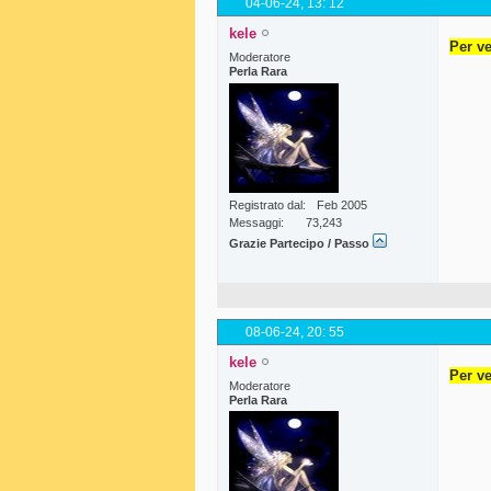
04-06-24,
13: 12
kele
Per ve
Moderatore
Perla Rara
Registrato dal
Feb 2005
Messaggi
73,243
Grazie Partecipo / Passo
08-06-24,
20: 55
kele
Per ve
Moderatore
Perla Rara