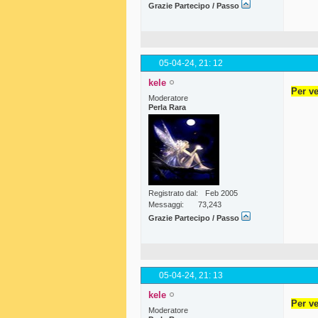
Grazie Partecipo / Passo
05-04-24,
21: 12
kele
Per ve
Moderatore
Perla Rara
Registrato dal
Feb 2005
Messaggi
73,243
Grazie Partecipo / Passo
05-04-24,
21: 13
kele
Per ve
Moderatore