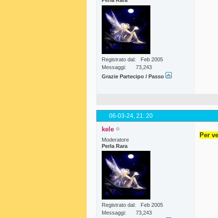
Perla Rara
Registrato dal
Feb 2005
Messaggi
73,243
Grazie Partecipo / Passo
06-03-24,
21: 20
kele
Per ve
Moderatore
Perla Rara
Registrato dal
Feb 2005
Messaggi
73,243