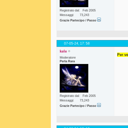
Registrato dal
Feb 2005
Messaggi
73,243
Grazie Partecipo / Passo
07-05-24,
17: 58
kele
Per ve
Moderatore
Perla Rara
Registrato dal
Feb 2005
Messaggi
73,243
Grazie Partecipo / Passo