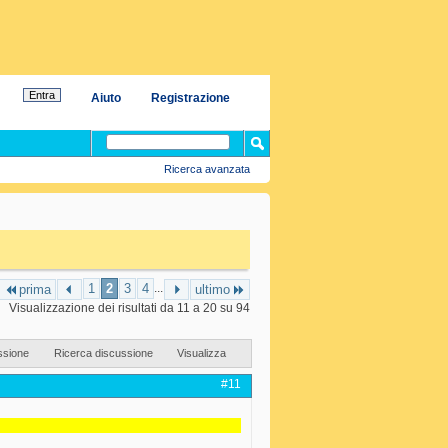
Aiuto
Registrazione
Ricerca avanzata
1
2
3
4
...
prima
ultimo
Visualizzazione dei risultati da 11 a 20 su 94
ssione
Ricerca discussione
Visualizza
#11