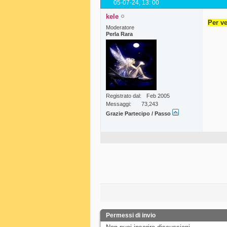
05-07-24,
13: 00
kele
Per ve
Moderatore
Perla Rara
Registrato dal
Feb 2005
Messaggi
73,243
Grazie Partecipo / Passo
Permessi di invio