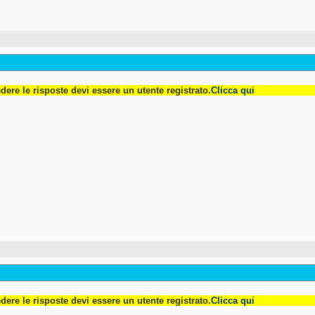
dere le risposte devi essere un utente registrato.
Clicca qui
dere le risposte devi essere un utente registrato.
Clicca qui