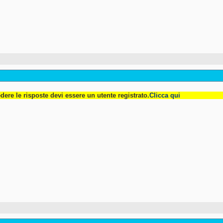
dere le risposte devi essere un utente registrato.
Clicca qui