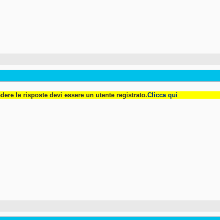
dere le risposte devi essere un utente registrato.
Clicca qui