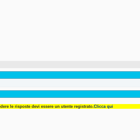
dere le risposte devi essere un utente registrato.
Clicca qui