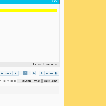
#20
Rispondi quotando
1
2
3
4
...
prima
ultimo
zione veloce
Diventa Tester
Vai in cima