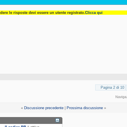
dere le risposte devi essere un utente registrato.
Clicca qui
Pagina 2 di 10
Naviga
«
Discussione precedente
|
Prossima discussione
»