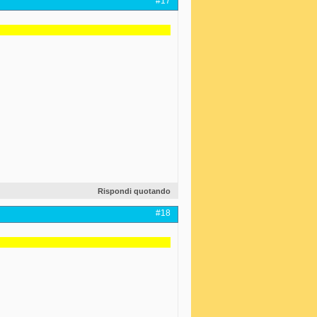
#17
Rispondi quotando
#18