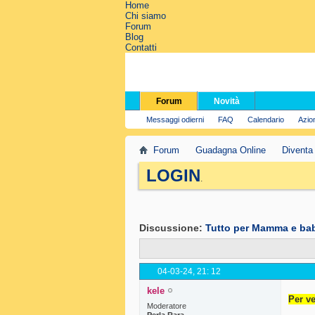
Home
Chi siamo
Forum
Blog
Contatti
Forum
Novità
Messaggi odierni
FAQ
Calendario
Azio
Forum
Guadagna Online
Diventa
LOGIN
.
Discussione:
Tutto per Mamma e ba
04-03-24,
21: 12
kele
Per ve
Moderatore