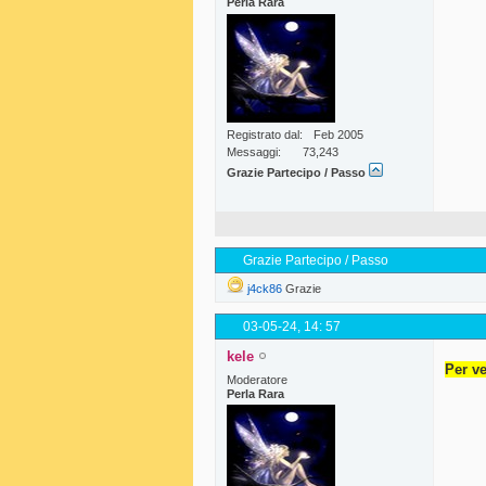
Perla Rara
Registrato dal
Feb 2005
Messaggi
73,243
Grazie Partecipo / Passo
Grazie Partecipo / Passo
j4ck86
Grazie
03-05-24,
14: 57
kele
Per ve
Moderatore
Perla Rara