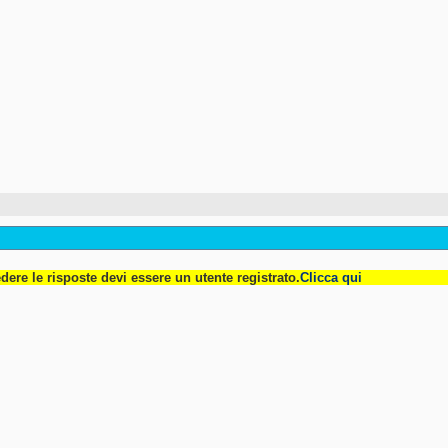
dere le risposte devi essere un utente registrato.
Clicca qui