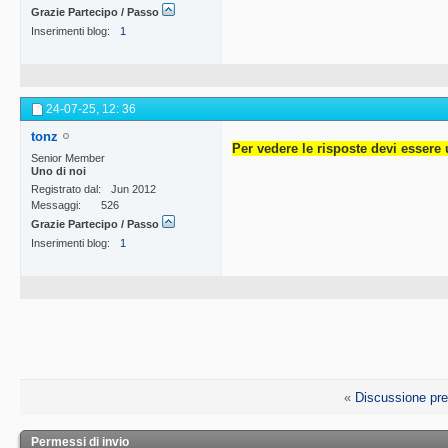
Grazie Partecipo / Passo
Inserimenti blog
1
24-07-25,
12: 36
tonz
Per vedere le risposte devi essere 
Senior Member
Uno di noi
Registrato dal
Jun 2012
Messaggi
526
Grazie Partecipo / Passo
Inserimenti blog
1
«
Discussione pr
Permessi di invio