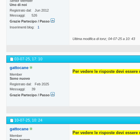
Senior Member
Uno di noi
Registrato dal
Jun 2012
Messaggi
526
Grazie Partecipo / Passo
Inserimenti blog
1
Ultima modifica di tonz; 04-07-25 a
10: 43
03-07-25,
17: 10
gattocane
Per vedere le risposte devi essere 
Member
Sono nuovo
Registrato dal
Feb 2025
Messaggi
39
Grazie Partecipo / Passo
10-07-25,
10: 24
gattocane
Per vedere le risposte devi essere 
Member
Sono nuovo