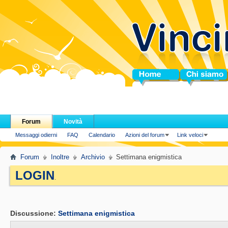
Home
Chi siamo
Forum
Novità
Messaggi odierni
FAQ
Calendario
Azioni del forum
Link veloci
Forum
Inoltre
Archivio
Settimana enigmistica
LOGIN
.
Discussione:
Settimana enigmistica