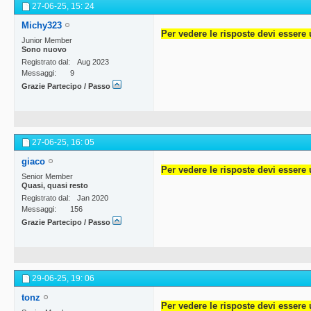
27-06-25,
15: 24
Michy323
Per vedere le risposte devi essere 
Junior Member
Sono nuovo
Registrato dal
Aug 2023
Messaggi
9
Grazie Partecipo / Passo
27-06-25,
16: 05
giaco
Per vedere le risposte devi essere 
Senior Member
Quasi, quasi resto
Registrato dal
Jan 2020
Messaggi
156
Grazie Partecipo / Passo
29-06-25,
19: 06
tonz
Per vedere le risposte devi essere 