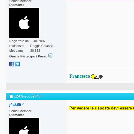
Senior Member
Diamante
Registrato dal
Jul 2007
residenza
Reggio Calabria
Messaggi
30,533
Grazie Partecipo / Passo
Francesco
12-09-25,
09: 48
j4ck86
Per vedere le risposte devi essere 
Senior Member
Diamante