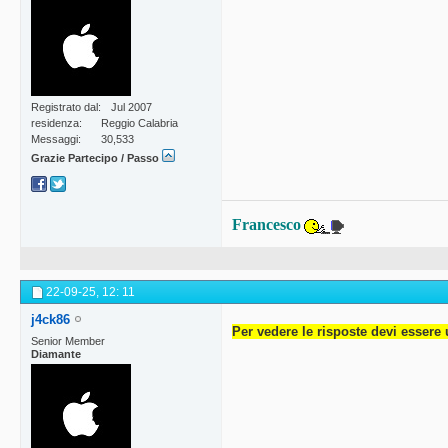
Registrato dal
Jul 2007
residenza
Reggio Calabria
Messaggi
30,533
Grazie Partecipo / Passo
Francesco
22-09-25,
12: 11
j4ck86
Per vedere le risposte devi essere 
Senior Member
Diamante