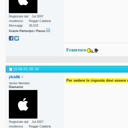
Registrato dal
Jul 2007
residenza
Reggio Calabria
Messaggi
30,533
Grazie Partecipo / Passo
Francesco
15-09-25,
09: 30
j4ck86
Per vedere le risposte devi essere 
Senior Member
Diamante
Registrato dal
Jul 2007
residenza
Reggio Calabria