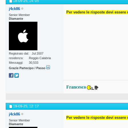
18-09-25,
14: 05
j4ck86
Per vedere le risposte devi essere 
Senior Member
Diamante
Registrato dal
Jul 2007
residenza
Reggio Calabria
Messaggi
30,533
Grazie Partecipo / Passo
Francesco
19-09-25,
12: 17
j4ck86
Per vedere le risposte devi essere 
Senior Member
Diamante