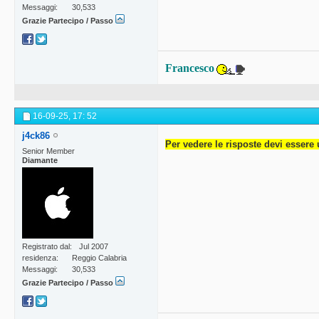
Messaggi
30,533
Grazie Partecipo / Passo
Francesco
16-09-25,
17: 52
j4ck86
Per vedere le risposte devi essere 
Senior Member
Diamante
Registrato dal
Jul 2007
residenza
Reggio Calabria
Messaggi
30,533
Grazie Partecipo / Passo