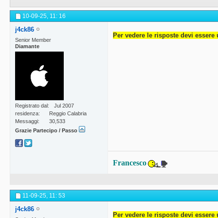
10-09-25,
11: 16
j4ck86
Per vedere le risposte devi essere 
Senior Member
Diamante
Registrato dal
Jul 2007
residenza
Reggio Calabria
Messaggi
30,533
Grazie Partecipo / Passo
Francesco
11-09-25,
11: 53
j4ck86
Per vedere le risposte devi essere 