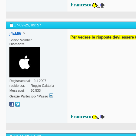
Francesco
17-09-25,
09: 57
j4ck86
Per vedere le risposte devi essere 
Senior Member
Diamante
Registrato dal
Jul 2007
residenza
Reggio Calabria
Messaggi
30,533
Grazie Partecipo / Passo
Francesco