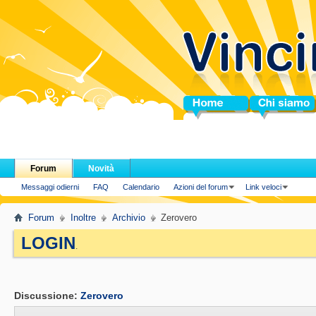
Home
Chi siamo
Forum
Novità
Messaggi odierni
FAQ
Calendario
Azioni del forum
Link veloci
Forum
Inoltre
Archivio
Zerovero
LOGIN
.
Discussione:
Zerovero