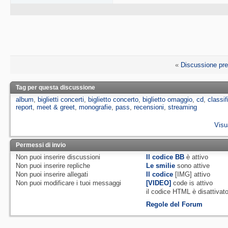
«
Discussione pr
Tag per questa discussione
album
,
biglietti concerti
,
biglietto concerto
,
biglietto omaggio
,
cd
,
classif
report
,
meet & greet
,
monografie
,
pass
,
recensioni
,
streaming
Visu
Permessi di invio
Non puoi
inserire discussioni
Il codice BB
è
attivo
Non puoi
inserire repliche
Le smilie
sono attive
Non puoi
inserire allegati
Il codice
[IMG]
attivo
Non puoi
modificare i tuoi messaggi
[VIDEO]
code is
attivo
il codice HTML è
disattivat
Regole del Forum