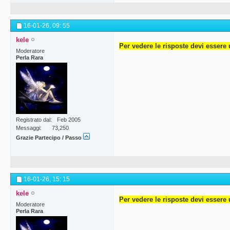
16-01-26,
09: 55
kele
Per vedere le risposte devi essere 
Moderatore
Perla Rara
Registrato dal
Feb 2005
Messaggi
73,250
Grazie Partecipo / Passo
16-01-26,
15: 15
kele
Per vedere le risposte devi essere 
Moderatore
Perla Rara