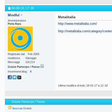
06-08-10,
17: 36
Mindful
Metalitalia
Amministratore
http://www.metalitalia.com/
Perla Rara
http://metalitalia.com/category/contes
Registrato dal
Feb 2005
residenza
Viareggio
Messaggi
118,214
Grazie Partecipo / Passo
Inserimenti blog
8
Ultima modifica di kele; 18-01-17 a
12: 02
Grazie Partecipo / Passo
lluuccaa
Grazie