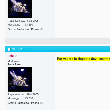
Registrato dal
Feb 2005
Messaggi
73,250
Grazie Partecipo / Passo
20-01-26,
10: 10
kele
Per vedere le risposte devi essere 
Moderatore
Perla Rara
Registrato dal
Feb 2005
Messaggi
73,250
Grazie Partecipo / Passo