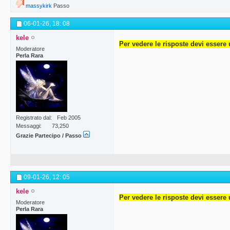
massykirk
Passo
06-01-26,
18: 08
kele
Per vedere le risposte devi essere 
Moderatore
Perla Rara
Registrato dal
Feb 2005
Messaggi
73,250
Grazie Partecipo / Passo
09-01-26,
12: 05
kele
Per vedere le risposte devi essere 
Moderatore
Perla Rara