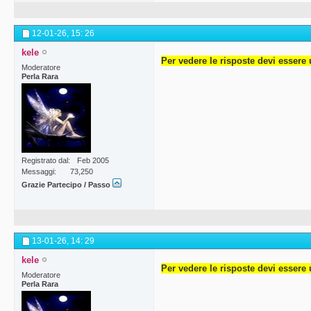
12-01-26,
15: 26
kele
Per vedere le risposte devi essere 
Moderatore
Perla Rara
Registrato dal
Feb 2005
Messaggi
73,250
Grazie Partecipo / Passo
13-01-26,
14: 29
kele
Per vedere le risposte devi essere 
Moderatore
Perla Rara