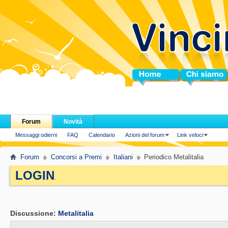
Home
Chi siamo
Forum
Novità
Messaggi odierni
FAQ
Calendario
Azioni del forum
Link veloci
Forum
Concorsi a Premi
Italiani
Periodico Metalitalia
LOGIN
.
Discussione:
Metalitalia