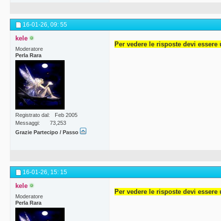
16-01-26,
09: 55
kele
Per vedere le risposte devi essere 
Moderatore
Perla Rara
Registrato dal
Feb 2005
Messaggi
73,253
Grazie Partecipo / Passo
16-01-26,
15: 15
kele
Per vedere le risposte devi essere 
Moderatore
Perla Rara