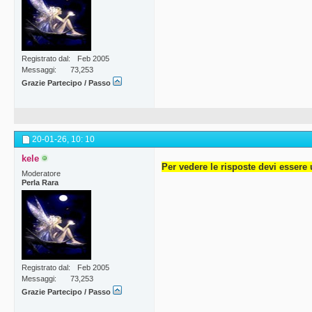
Registrato dal
Feb 2005
Messaggi
73,253
Grazie Partecipo / Passo
20-01-26,
10: 10
kele
Per vedere le risposte devi essere 
Moderatore
Perla Rara
Registrato dal
Feb 2005
Messaggi
73,253
Grazie Partecipo / Passo