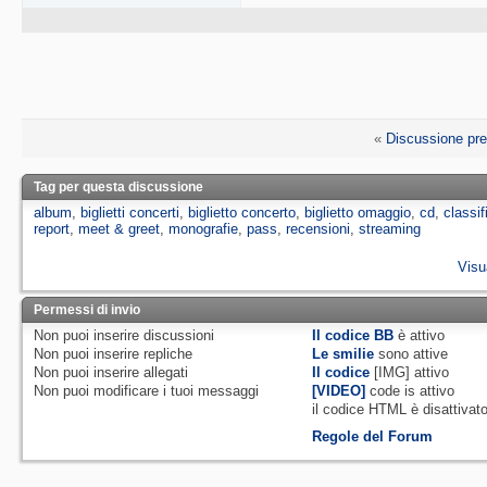
«
Discussione pr
Tag per questa discussione
album
,
biglietti concerti
,
biglietto concerto
,
biglietto omaggio
,
cd
,
classif
report
,
meet & greet
,
monografie
,
pass
,
recensioni
,
streaming
Visu
Permessi di invio
Non puoi
inserire discussioni
Il codice BB
è
attivo
Non puoi
inserire repliche
Le smilie
sono attive
Non puoi
inserire allegati
Il codice
[IMG]
attivo
Non puoi
modificare i tuoi messaggi
[VIDEO]
code is
attivo
il codice HTML è
disattivat
Regole del Forum