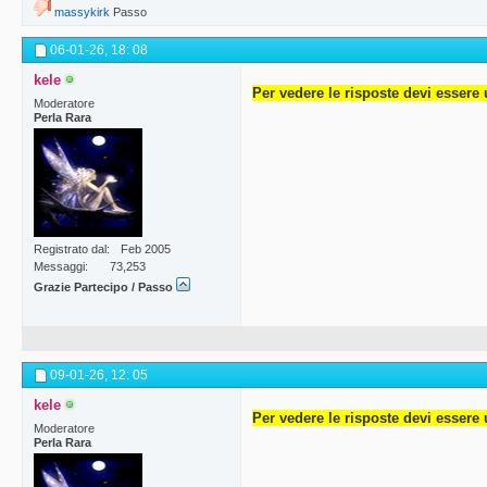
massykirk
Passo
06-01-26,
18: 08
kele
Per vedere le risposte devi essere 
Moderatore
Perla Rara
Registrato dal
Feb 2005
Messaggi
73,253
Grazie Partecipo / Passo
09-01-26,
12: 05
kele
Per vedere le risposte devi essere 
Moderatore
Perla Rara