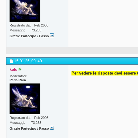
Registrato dal
Feb 2005
Messaggi
73,253
Grazie Partecipo / Passo
15-01-26,
09: 40
kele
Per vedere le risposte devi essere 
Moderatore
Perla Rara
Registrato dal
Feb 2005
Messaggi
73,253
Grazie Partecipo / Passo