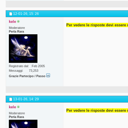
12-01-26,
15: 26
kele
Per vedere le risposte devi essere 
Moderatore
Perla Rara
Registrato dal
Feb 2005
Messaggi
73,253
Grazie Partecipo / Passo
13-01-26,
14: 29
kele
Per vedere le risposte devi essere 
Moderatore
Perla Rara