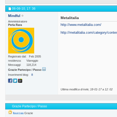
06-08-10,
17: 36
Mindful
Metalitalia
Amministratore
http://www.metalitalia.com/
Perla Rara
http://metalitalia.com/category/contes
Registrato dal
Feb 2005
residenza
Viareggio
Messaggi
118,214
Grazie Partecipo / Passo
Inserimenti blog
8
Ultima modifica di kele; 18-01-17 a
12: 02
Grazie Partecipo / Passo
lluuccaa
Grazie