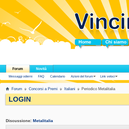
Home
Chi siamo
Forum
Novità
Messaggi odierni
FAQ
Calendario
Azioni del forum
Link veloci
Forum
Concorsi a Premi
Italiani
Periodico Metalitalia
LOGIN
.
Discussione:
Metalitalia