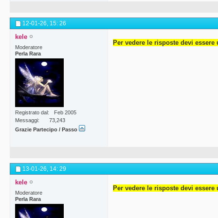
12-01-26,
15: 26
kele
Per vedere le risposte devi essere 
Moderatore
Perla Rara
Registrato dal
Feb 2005
Messaggi
73,243
Grazie Partecipo / Passo
13-01-26,
14: 29
kele
Per vedere le risposte devi essere 
Moderatore
Perla Rara