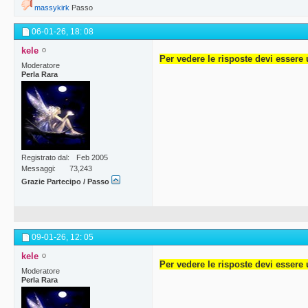
massykirk
Passo
06-01-26,
18: 08
kele
Per vedere le risposte devi essere 
Moderatore
Perla Rara
Registrato dal
Feb 2005
Messaggi
73,243
Grazie Partecipo / Passo
09-01-26,
12: 05
kele
Per vedere le risposte devi essere 
Moderatore
Perla Rara