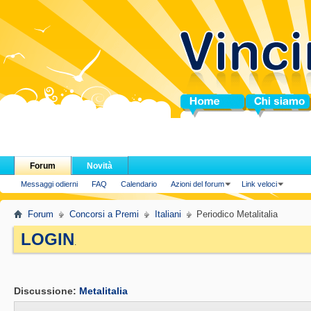
Home
Chi siamo
Forum
Novità
Messaggi odierni
FAQ
Calendario
Azioni del forum
Link veloci
Forum
Concorsi a Premi
Italiani
Periodico Metalitalia
LOGIN
.
Discussione:
Metalitalia