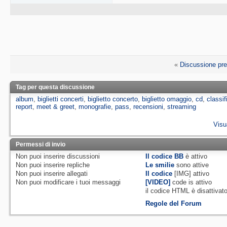
«
Discussione pr
Tag per questa discussione
album
,
biglietti concerti
,
biglietto concerto
,
biglietto omaggio
,
cd
,
classif
report
,
meet & greet
,
monografie
,
pass
,
recensioni
,
streaming
Visu
Permessi di invio
Non puoi
inserire discussioni
Il codice BB
è
attivo
Non puoi
inserire repliche
Le smilie
sono attive
Non puoi
inserire allegati
Il codice
[IMG]
attivo
Non puoi
modificare i tuoi messaggi
[VIDEO]
code is
attivo
il codice HTML è
disattivat
Regole del Forum