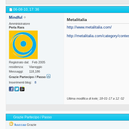
06-08-10,
17: 36
Mindful
Metalitalia
Amministratore
http://www.metalitalia.com/
Perla Rara
http://metalitalia.com/category/contes
Registrato dal
Feb 2005
residenza
Viareggio
Messaggi
118,186
Grazie Partecipo / Passo
Inserimenti blog
8
Ultima modifica di kele; 18-01-17 a
12: 02
Grazie Partecipo / Passo
lluuccaa
Grazie