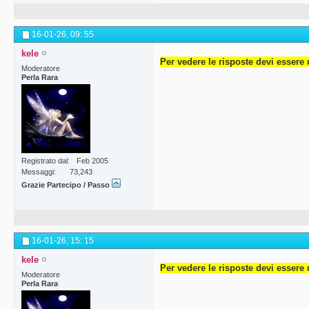
16-01-26,
09: 55
kele
Per vedere le risposte devi essere 
Moderatore
Perla Rara
Registrato dal
Feb 2005
Messaggi
73,243
Grazie Partecipo / Passo
16-01-26,
15: 15
kele
Per vedere le risposte devi essere 
Moderatore
Perla Rara