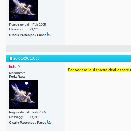
Registrato dal
Feb 2005
Messaggi
73,243
Grazie Partecipo / Passo
20-01-26,
10: 10
kele
Per vedere le risposte devi essere 
Moderatore
Perla Rara
Registrato dal
Feb 2005
Messaggi
73,243
Grazie Partecipo / Passo