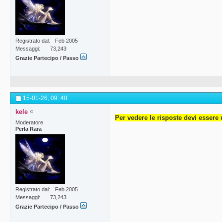
Registrato dal
Feb 2005
Messaggi
73,243
Grazie Partecipo / Passo
15-01-26,
09: 40
kele
Per vedere le risposte devi essere 
Moderatore
Perla Rara
Registrato dal
Feb 2005
Messaggi
73,243
Grazie Partecipo / Passo