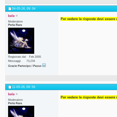
04-05-26,
09: 04
kele
Per vedere le risposte devi essere 
Moderatore
Perla Rara
Registrato dal
Feb 2005
Messaggi
73,234
Grazie Partecipo / Passo
11-05-26,
09: 56
kele
Per vedere le risposte devi essere 
Moderatore
Perla Rara