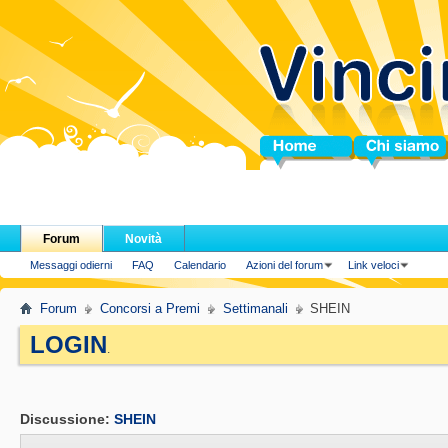
Home
Chi siamo
Forum
Novità
Messaggi odierni
FAQ
Calendario
Azioni del forum
Link veloci
Forum
Concorsi a Premi
Settimanali
SHEIN
LOGIN
.
Discussione:
SHEIN