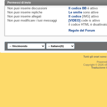
Permessi di invio
Non puoi
inserire discussioni
Il codice BB
è
attivo
Non puoi
inserire repliche
Le smilie
sono attive
Non puoi
inserire allegati
Il codice
[IMG]
attivo
Non puoi
modificare i tuoi messaggi
[VIDEO]
code is
attivo
il codice HTML è
disattivat
Regole del Forum
Tutti gli orari so
Powered
Copyright © 2026 vBul
Traduzione 