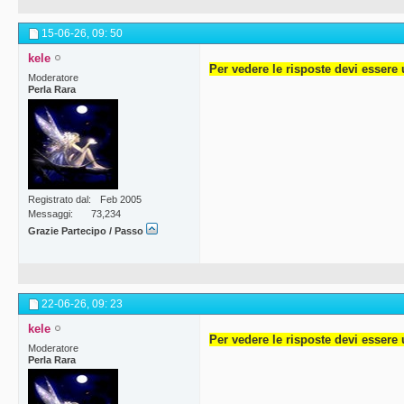
15-06-26,
09: 50
kele
Per vedere le risposte devi essere 
Moderatore
Perla Rara
Registrato dal
Feb 2005
Messaggi
73,234
Grazie Partecipo / Passo
22-06-26,
09: 23
kele
Per vedere le risposte devi essere 
Moderatore
Perla Rara