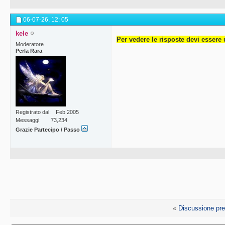
06-07-26,
12: 05
kele
Per vedere le risposte devi essere 
Moderatore
Perla Rara
Registrato dal
Feb 2005
Messaggi
73,234
Grazie Partecipo / Passo
«
Discussione pr