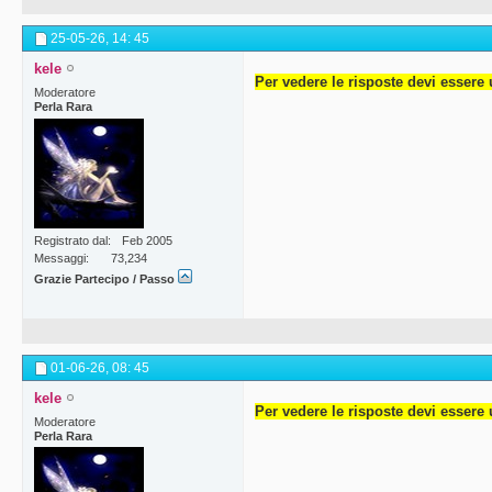
25-05-26,
14: 45
kele
Per vedere le risposte devi essere 
Moderatore
Perla Rara
Registrato dal
Feb 2005
Messaggi
73,234
Grazie Partecipo / Passo
01-06-26,
08: 45
kele
Per vedere le risposte devi essere 
Moderatore
Perla Rara