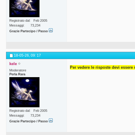
Registrato dal
Feb 2005
Messaggi
73,234
Grazie Partecipo / Passo
18-05-26,
09: 17
kele
Per vedere le risposte devi essere 
Moderatore
Perla Rara
Registrato dal
Feb 2005
Messaggi
73,234
Grazie Partecipo / Passo