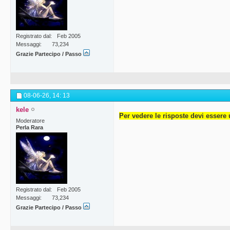
Registrato dal
Feb 2005
Messaggi
73,234
Grazie Partecipo / Passo
08-06-26,
14: 13
kele
Per vedere le risposte devi essere 
Moderatore
Perla Rara
Registrato dal
Feb 2005
Messaggi
73,234
Grazie Partecipo / Passo