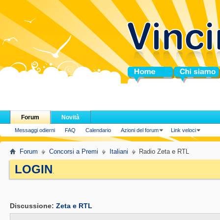
Home
Chi siamo
Forum
Novità
Messaggi odierni
FAQ
Calendario
Azioni del forum
Link veloci
Forum
Concorsi a Premi
Italiani
Radio Zeta e RTL
LOGIN
.
Discussione:
Zeta e RTL