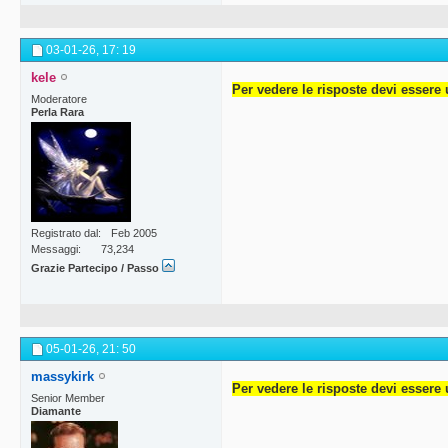
03-01-26,
17: 19
kele
Per vedere le risposte devi essere 
Moderatore
Perla Rara
Registrato dal
Feb 2005
Messaggi
73,234
Grazie Partecipo / Passo
05-01-26,
21: 50
massykirk
Per vedere le risposte devi essere 
Senior Member
Diamante