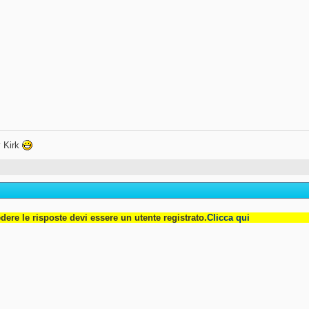
 Kirk
dere le risposte devi essere un utente registrato.
Clicca qui