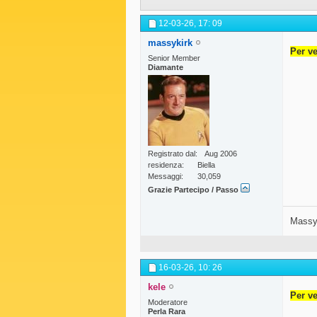
12-03-26,
17: 09
massykirk
Per ve
Senior Member
Diamante
Registrato dal
Aug 2006
residenza
Biella
Messaggi
30,059
Grazie Partecipo / Passo
Massy
16-03-26,
10: 26
kele
Per ve
Moderatore
Perla Rara