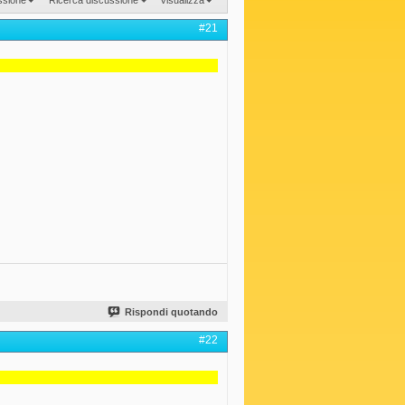
#21
Rispondi quotando
#22