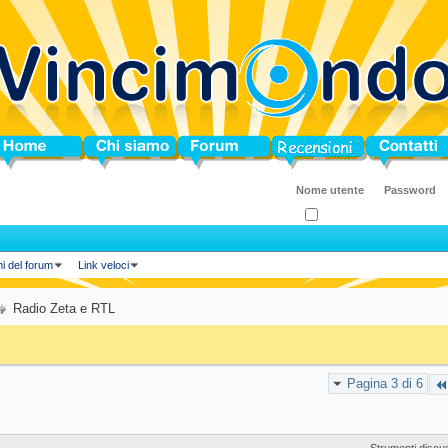
ome
Chi siamo
Forum
Blog
Contatti
Ricordati?
ni del forum
Link veloci
Radio Zeta e RTL
Pagina 3 di 6
Strumenti discu