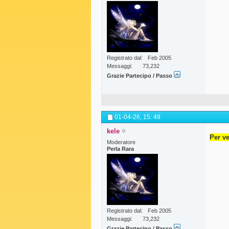
Registrato dal
Feb 2005
Messaggi
73,232
Grazie Partecipo / Passo
01-04-26,
15: 49
kele
Per ve
Moderatore
Perla Rara
Registrato dal
Feb 2005
Messaggi
73,232
Grazie Partecipo / Passo