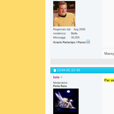
Registrato dal
Aug 2006
residenza
Biella
Messaggi
30,059
Grazie Partecipo / Passo
Massy
13-04-26,
13: 43
kele
Per ve
Moderatore
Perla Rara