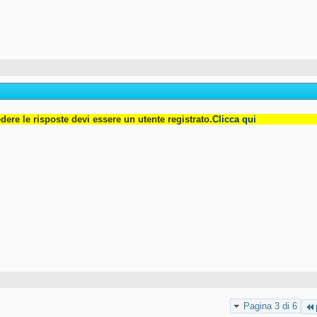
dere le risposte devi essere un utente registrato.
Clicca qui
Pagina 3 di 6