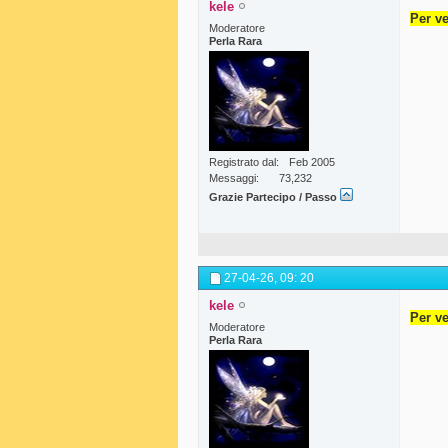
kele
Per ve
Moderatore
Perla Rara
Registrato dal
Feb 2005
Messaggi
73,232
Grazie Partecipo / Passo
27-04-26,
09: 20
kele
Per ve
Moderatore
Perla Rara