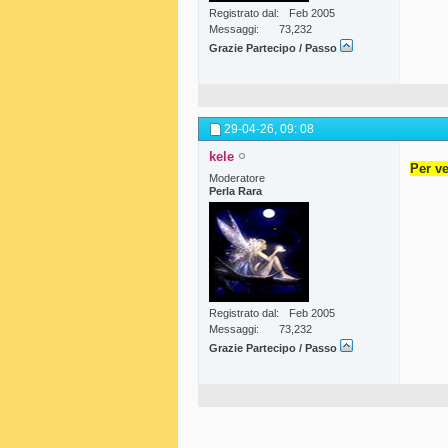
Registrato dal
Feb 2005
Messaggi
73,232
Grazie Partecipo / Passo
29-04-26,
09: 08
kele
Per ve
Moderatore
Perla Rara
Registrato dal
Feb 2005
Messaggi
73,232
Grazie Partecipo / Passo