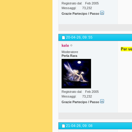
Registrato dal
Feb 2005
Messaggi
73,232
Grazie Partecipo / Passo
20-04-26,
09: 55
kele
Per ve
Moderatore
Perla Rara
Registrato dal
Feb 2005
Messaggi
73,232
Grazie Partecipo / Passo
21-04-26,
09: 08