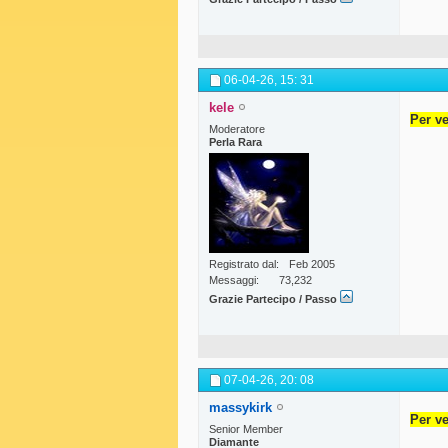
06-04-26,
15: 31
kele
Per ve
Moderatore
Perla Rara
Registrato dal
Feb 2005
Messaggi
73,232
Grazie Partecipo / Passo
07-04-26,
20: 08
massykirk
Per ve
Senior Member
Diamante