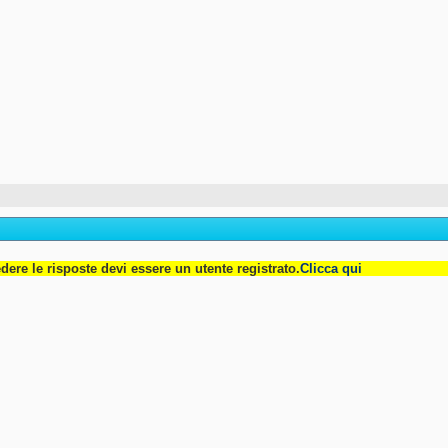
dere le risposte devi essere un utente registrato.
Clicca qui