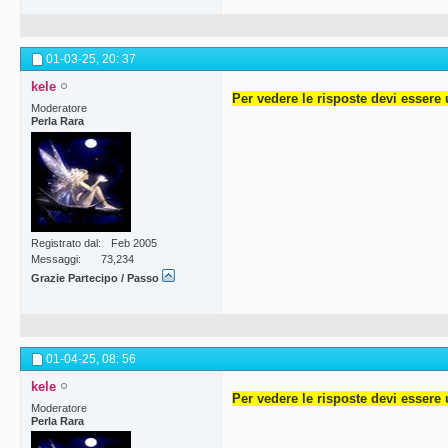
01-03-25,
20: 37
kele
Per vedere le risposte devi essere 
Moderatore
Perla Rara
Registrato dal
Feb 2005
Messaggi
73,234
Grazie Partecipo / Passo
01-04-25,
08: 56
kele
Per vedere le risposte devi essere 
Moderatore
Perla Rara