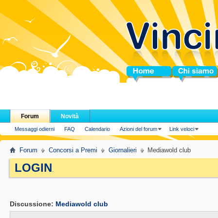
Home
Chi siamo
Forum
Novità
Messaggi odierni
FAQ
Calendario
Azioni del forum
Link veloci
Forum
Concorsi a Premi
Giornalieri
Mediawold club
LOGIN
.
Discussione:
Mediawold club