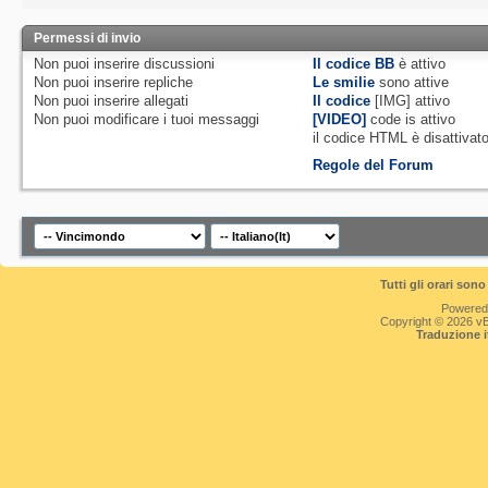
Permessi di invio
Non puoi
inserire discussioni
Il codice BB
è
attivo
Non puoi
inserire repliche
Le smilie
sono attive
Non puoi
inserire allegati
Il codice
[IMG]
attivo
Non puoi
modificare i tuoi messaggi
[VIDEO]
code is
attivo
il codice HTML è
disattivat
Regole del Forum
Tutti gli orari so
Powered
Copyright © 2026 vBul
Traduzione 