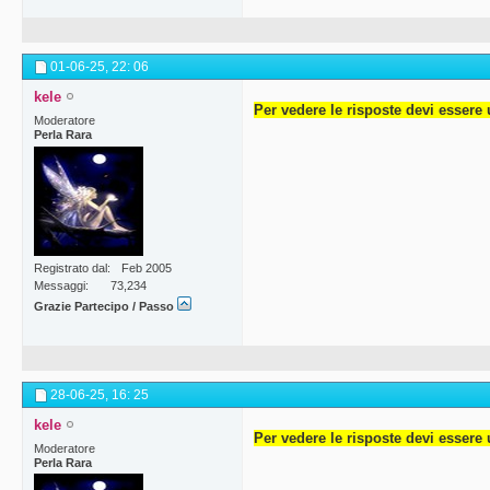
01-06-25,
22: 06
kele
Per vedere le risposte devi essere 
Moderatore
Perla Rara
Registrato dal
Feb 2005
Messaggi
73,234
Grazie Partecipo / Passo
28-06-25,
16: 25
kele
Per vedere le risposte devi essere 
Moderatore
Perla Rara