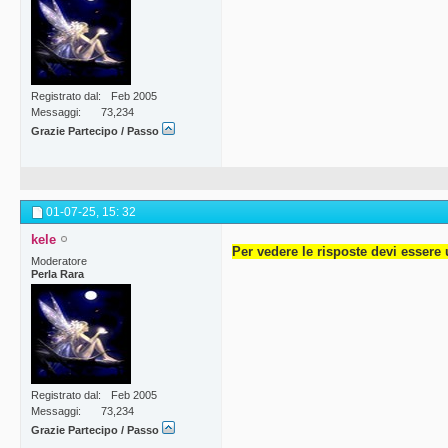
Registrato dal
Feb 2005
Messaggi
73,234
Grazie Partecipo / Passo
01-07-25,
15: 32
kele
Per vedere le risposte devi essere 
Moderatore
Perla Rara
Registrato dal
Feb 2005
Messaggi
73,234
Grazie Partecipo / Passo