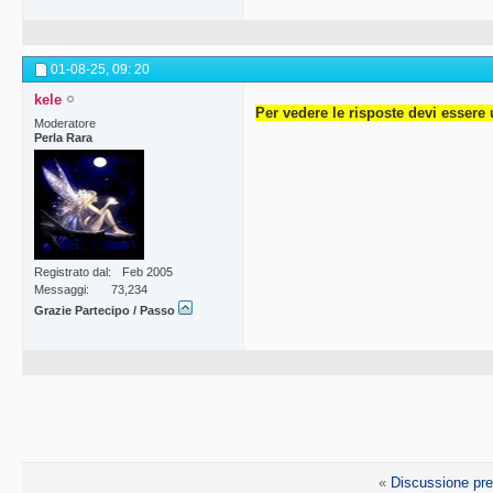
01-08-25,
09: 20
kele
Per vedere le risposte devi essere 
Moderatore
Perla Rara
Registrato dal
Feb 2005
Messaggi
73,234
Grazie Partecipo / Passo
«
Discussione pr