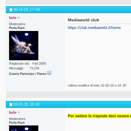
30-12-24,
17: 04
kele
Mediawold club
Moderatore
https://club.mediaworld.it/home
Perla Rara
Registrato dal
Feb 2005
Messaggi
73,234
Grazie Partecipo / Passo
Ultima modifica di kele; 01-02-25 a
14: 20
02-01-25,
10: 02
kele
Per vedere le risposte devi essere 
Moderatore
Perla Rara