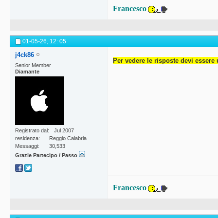
Francesco
01-05-26,
12: 05
j4ck86
Per vedere le risposte devi essere 
Senior Member
Diamante
Registrato dal
Jul 2007
residenza
Reggio Calabria
Messaggi
30,533
Grazie Partecipo / Passo
Francesco