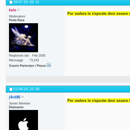
09-07-26,
08: 31
kele
Per vedere le risposte devi essere 
Moderatore
Perla Rara
Registrato dal
Feb 2005
Messaggi
73,243
Grazie Partecipo / Passo
01-08-26,
10: 08
j4ck86
Per vedere le risposte devi essere 
Senior Member
Diamante