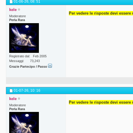
01-06-26,
08: 51
kele
Per vedere le risposte devi essere 
Moderatore
Perla Rara
Registrato dal
Feb 2005
Messaggi
73,243
Grazie Partecipo / Passo
01-07-26,
10: 16
kele
Per vedere le risposte devi essere 
Moderatore
Perla Rara