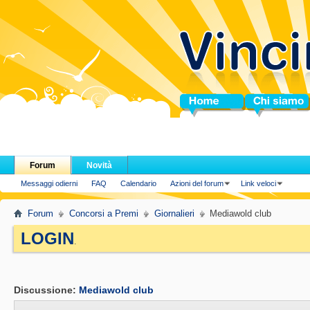
Home
Chi siamo
Forum
Novità
Messaggi odierni
FAQ
Calendario
Azioni del forum
Link veloci
Forum
Concorsi a Premi
Giornalieri
Mediawold club
LOGIN
.
Discussione:
Mediawold club