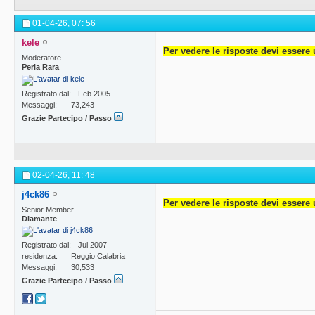
01-04-26,
07: 56
kele
Per vedere le risposte devi essere 
Moderatore
Perla Rara
Registrato dal
Feb 2005
Messaggi
73,243
Grazie Partecipo / Passo
02-04-26,
11: 48
j4ck86
Per vedere le risposte devi essere 
Senior Member
Diamante
Registrato dal
Jul 2007
residenza
Reggio Calabria
Messaggi
30,533
Grazie Partecipo / Passo