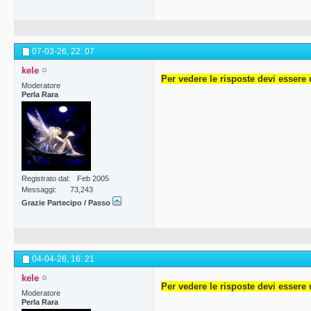
07-03-26,
22: 07
kele
Per vedere le risposte devi essere 
Moderatore
Perla Rara
Registrato dal
Feb 2005
Messaggi
73,243
Grazie Partecipo / Passo
04-04-26,
16: 21
kele
Per vedere le risposte devi essere 
Moderatore
Perla Rara