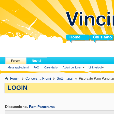
Home
Chi siamo
Forum
Novità
Messaggi odierni
FAQ
Calendario
Azioni del forum
Link veloci
Forum
Concorsi a Premi
Settimanali
Riservato Pam Panora
LOGIN
.
Discussione:
Pam Panorama