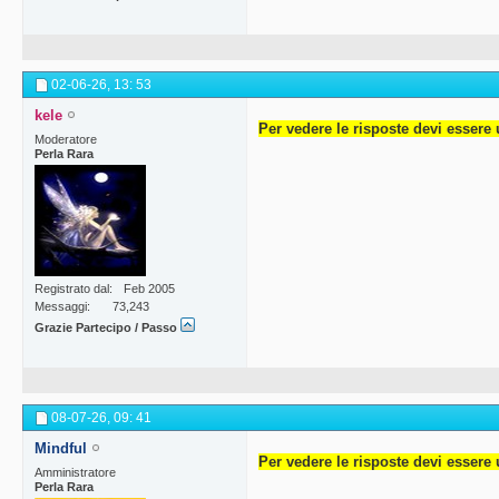
02-06-26,
13: 53
kele
Per vedere le risposte devi essere 
Moderatore
Perla Rara
Registrato dal
Feb 2005
Messaggi
73,243
Grazie Partecipo / Passo
08-07-26,
09: 41
Mindful
Per vedere le risposte devi essere 
Amministratore
Perla Rara