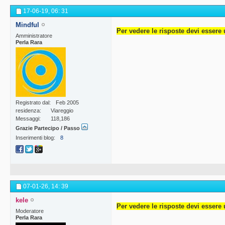
17-06-19,
06: 31
Mindful
Per vedere le risposte devi essere 
Amministratore
Perla Rara
Registrato dal
Feb 2005
residenza
Viareggio
Messaggi
118,186
Grazie Partecipo / Passo
Inserimenti blog
8
07-01-26,
14: 39
kele
Per vedere le risposte devi essere 
Moderatore
Perla Rara