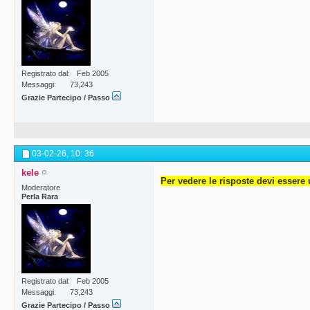
Registrato dal
Feb 2005
Messaggi
73,243
Grazie Partecipo / Passo
03-02-26,
10: 36
kele
Per vedere le risposte devi essere 
Moderatore
Perla Rara
Registrato dal
Feb 2005
Messaggi
73,243
Grazie Partecipo / Passo