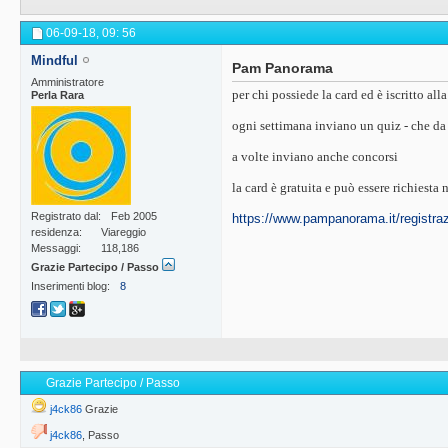
06-09-18,
09: 56
Mindful
Pam Panorama
Amministratore
per chi possiede la card ed è iscritto all
Perla Rara
ogni settimana inviano un quiz - che da
a volte inviano anche concorsi
la card è gratuita e può essere richiesta
Registrato dal
Feb 2005
https://www.pampanorama.it/registraz
residenza
Viareggio
Messaggi
118,186
Grazie Partecipo / Passo
Inserimenti blog
8
Grazie Partecipo / Passo
j4ck86
Grazie
j4ck86
,
Passo