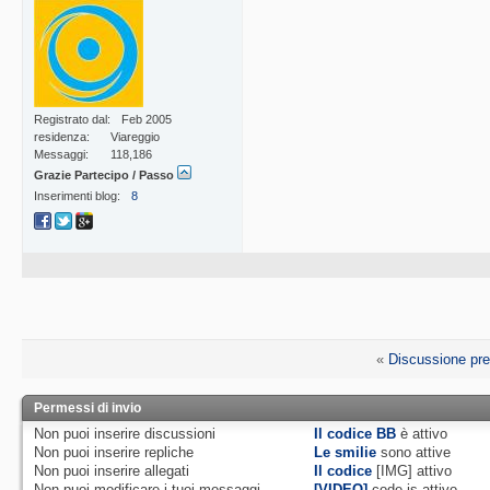
Registrato dal
Feb 2005
residenza
Viareggio
Messaggi
118,186
Grazie Partecipo / Passo
Inserimenti blog
8
«
Discussione pr
Permessi di invio
Non puoi
inserire discussioni
Il codice BB
è
attivo
Non puoi
inserire repliche
Le smilie
sono attive
Non puoi
inserire allegati
Il codice
[IMG]
attivo
Non puoi
modificare i tuoi messaggi
[VIDEO]
code is
attivo