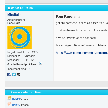
06-09-18,
09: 56
Mindful
Pam Panorama
Amministratore
per chi possiede la card ed è iscritto all
Perla Rara
ogni settimana inviano un quiz - che da
a volte inviano anche concorsi
la card è gratuita e può essere richiesta
Registrato dal
Feb 2005
https://www.pampanorama.it/registraz
residenza
Viareggio
Messaggi
118,142
Grazie Partecipo / Passo
Inserimenti blog
8
Grazie Partecipo / Passo
j4ck86
Grazie
j4ck86
,
Passo