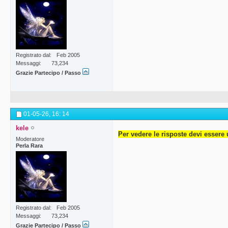
Registrato dal
Feb 2005
Messaggi
73,234
Grazie Partecipo / Passo
01-05-26,
16: 14
kele
Per vedere le risposte devi essere 
Moderatore
Perla Rara
Registrato dal
Feb 2005
Messaggi
73,234
Grazie Partecipo / Passo