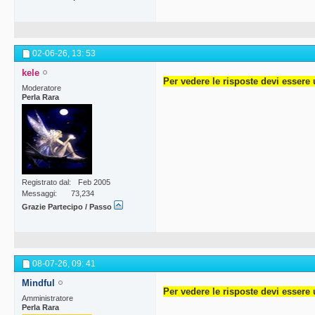
02-06-26,
13: 53
kele
Per vedere le risposte devi essere 
Moderatore
Perla Rara
Registrato dal
Feb 2005
Messaggi
73,234
Grazie Partecipo / Passo
08-07-26,
09: 41
Mindful
Per vedere le risposte devi essere 
Amministratore
Perla Rara