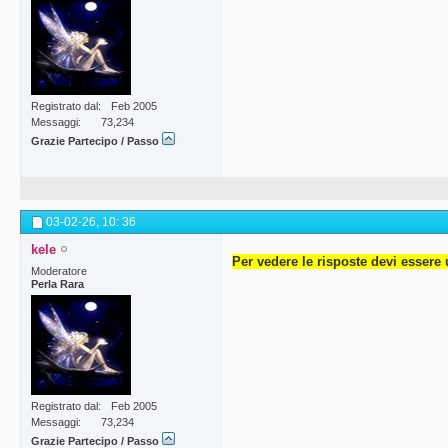
Registrato dal
Feb 2005
Messaggi
73,234
Grazie Partecipo / Passo
03-02-26,
10: 36
kele
Per vedere le risposte devi essere 
Moderatore
Perla Rara
Registrato dal
Feb 2005
Messaggi
73,234
Grazie Partecipo / Passo