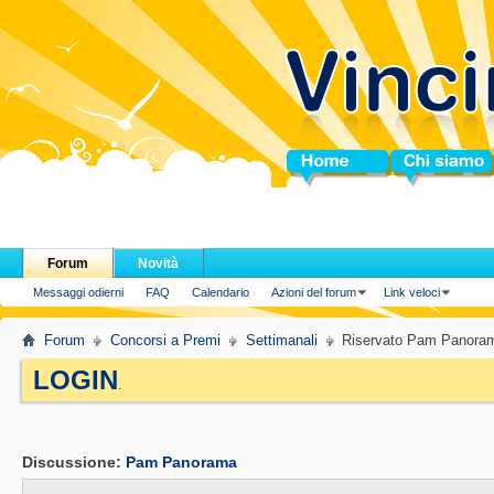
Home
Chi siamo
Forum
Novità
Messaggi odierni
FAQ
Calendario
Azioni del forum
Link veloci
Forum
Concorsi a Premi
Settimanali
Riservato Pam Panora
LOGIN
.
Discussione:
Pam Panorama