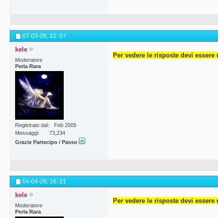
07-03-26,
22: 07
kele
Per vedere le risposte devi essere 
Moderatore
Perla Rara
Registrato dal
Feb 2005
Messaggi
73,234
Grazie Partecipo / Passo
04-04-26,
16: 21
kele
Per vedere le risposte devi essere 
Moderatore
Perla Rara