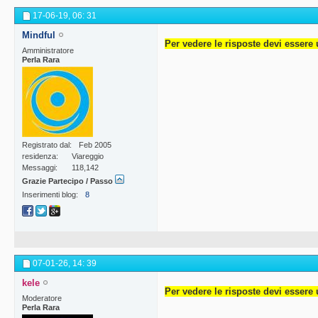
17-06-19,
06: 31
Mindful
Per vedere le risposte devi essere 
Amministratore
Perla Rara
Registrato dal
Feb 2005
residenza
Viareggio
Messaggi
118,142
Grazie Partecipo / Passo
Inserimenti blog
8
07-01-26,
14: 39
kele
Per vedere le risposte devi essere 
Moderatore
Perla Rara