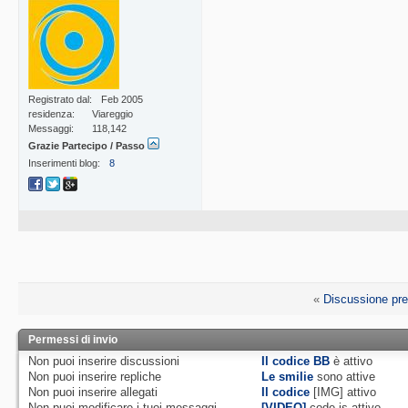
Registrato dal
Feb 2005
residenza
Viareggio
Messaggi
118,142
Grazie Partecipo / Passo
Inserimenti blog
8
«
Discussione pr
Permessi di invio
Non puoi
inserire discussioni
Il codice BB
è
attivo
Non puoi
inserire repliche
Le smilie
sono attive
Non puoi
inserire allegati
Il codice
[IMG]
attivo
Non puoi
modificare i tuoi messaggi
[VIDEO]
code is
attivo