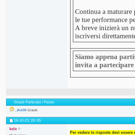
Continua a maturare pu
le tue performance pe
A breve inizierà un 
iscriversi direttament
Siamo appena partiti
invita a partecipare 
Grazie Partecipo / Passo
,
j4ck86
Grazie
19-10-23,
20: 05
kele
Per vedere le risposte devi essere 