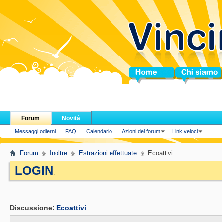
Home
Chi siamo
Forum
Novità
Messaggi odierni
FAQ
Calendario
Azioni del forum
Link veloci
Forum
Inoltre
Estrazioni effettuate
Ecoattivi
LOGIN
.
Discussione:
Ecoattivi