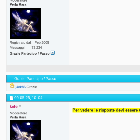
Moderatore
Perla Rara
Registrato dal
Feb 2005
Messaggi
73,234
Grazie Partecipo / Passo
Grazie Partecipo / Passo
j4ck86
Grazie
09-05-25,
10: 04
kele
Per vedere le risposte devi essere 
Moderatore
Perla Rara