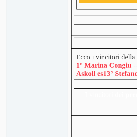
Ecco i vincitori della
1° Marina Congiu 
Askoll es1
3° Stefan
I vincitori dei
pre