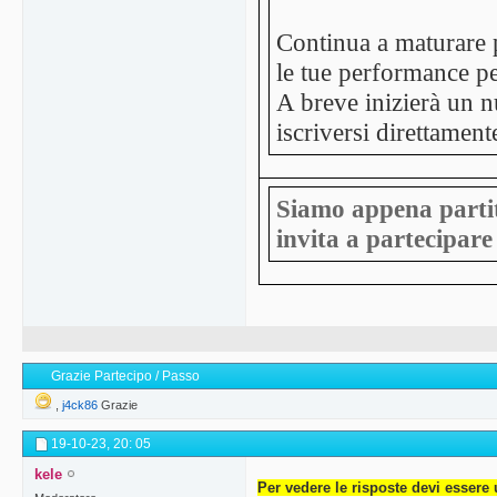
Continua a maturare pu
le tue performance pe
A breve inizierà un 
iscriversi direttament
Siamo appena partiti
invita a partecipare 
Grazie Partecipo / Passo
,
j4ck86
Grazie
19-10-23,
20: 05
kele
Per vedere le risposte devi essere 