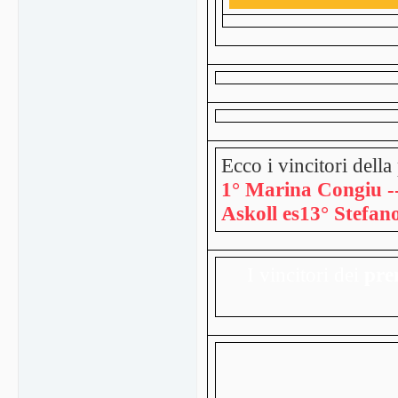
Ecco i vincitori della
1° Marina Congiu 
Askoll es1
3° Stefan
I vincitori dei
pre