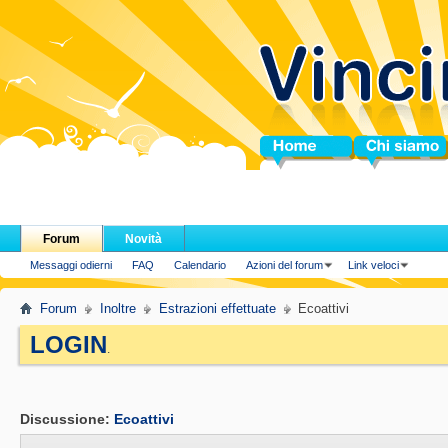
Home
Chi siamo
Forum
Novità
Messaggi odierni
FAQ
Calendario
Azioni del forum
Link veloci
Forum
Inoltre
Estrazioni effettuate
Ecoattivi
LOGIN
.
Discussione:
Ecoattivi