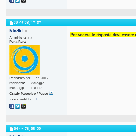
28-07-26,
17: 57
Mindful
Per vedere le risposte devi essere 
Amministratore
Perla Rara
Registrato dal
Feb 2005
residenza
Viareggio
Messaggi
118,142
Grazie Partecipo / Passo
Inserimenti blog
8
04-08-26,
09: 38