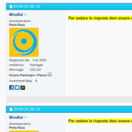
20-05-26,
08: 15
Mindful
Per vedere le risposte devi essere 
Amministratore
Perla Rara
Registrato dal
Feb 2005
residenza
Viareggio
Messaggi
118,142
Grazie Partecipo / Passo
Inserimenti blog
8
20-05-26,
08: 18
Mindful
Per vedere le risposte devi essere 
Amministratore
Perla Rara