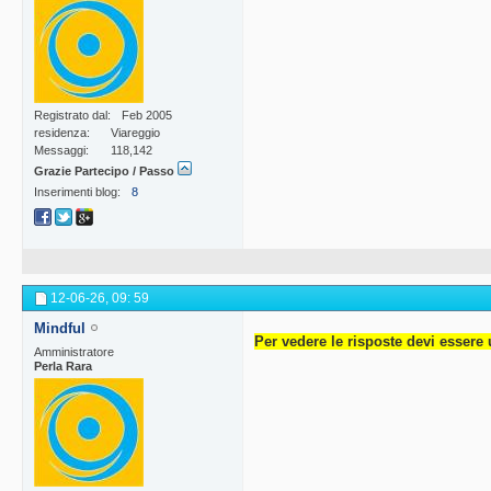
Registrato dal
Feb 2005
residenza
Viareggio
Messaggi
118,142
Grazie Partecipo / Passo
Inserimenti blog
8
12-06-26,
09: 59
Mindful
Per vedere le risposte devi essere 
Amministratore
Perla Rara