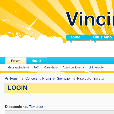
Home
Chi siamo
Forum
Novità
Messaggi odierni
FAQ
Calendario
Azioni del forum
Link veloci
Forum
Concorsi a Premi
Giornalieri
Riservato Tim star
LOGIN
.
Discussione:
Tim star