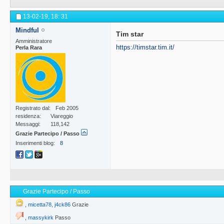
13-02-19,
18: 31
Mindful
Tim star
Amministratore
https://timstar.tim.it/
Perla Rara
Registrato dal
Feb 2005
residenza
Viareggio
Messaggi
118,142
Grazie Partecipo / Passo
Inserimenti blog
8
Grazie Partecipo / Passo
,
micetta78
,
j4ck86
Grazie
,
massykirk
Passo