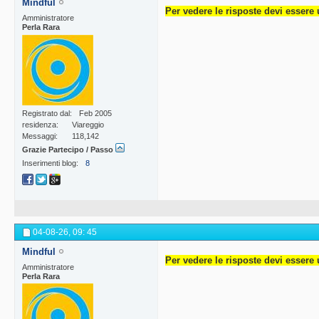
Mindful
Per vedere le risposte devi essere 
Amministratore
Perla Rara
Registrato dal
Feb 2005
residenza
Viareggio
Messaggi
118,142
Grazie Partecipo / Passo
Inserimenti blog
8
04-08-26,
09: 45
Mindful
Per vedere le risposte devi essere 
Amministratore
Perla Rara