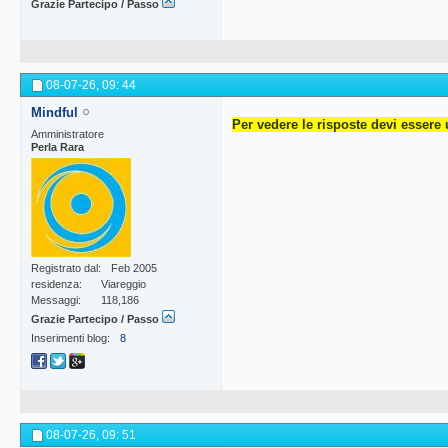
Grazie Partecipo / Passo
08-07-26,
09: 44
Mindful
Per vedere le risposte devi essere 
Amministratore
Perla Rara
Registrato dal
Feb 2005
residenza
Viareggio
Messaggi
118,186
Grazie Partecipo / Passo
Inserimenti blog
8
08-07-26,
09: 51