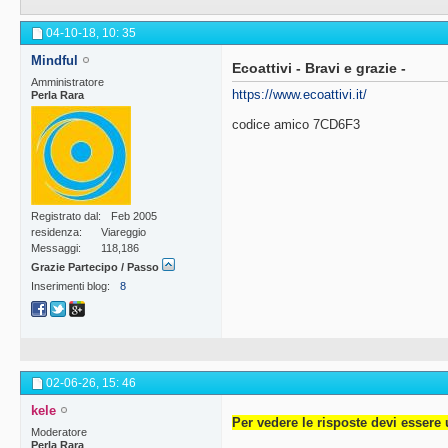
04-10-18,
10: 35
Mindful
Ecoattivi - Bravi e grazie -
Amministratore
https://www.ecoattivi.it/
Perla Rara
codice amico 7CD6F3
Registrato dal
Feb 2005
residenza
Viareggio
Messaggi
118,186
Grazie Partecipo / Passo
Inserimenti blog
8
02-06-26,
15: 46
kele
Per vedere le risposte devi essere 
Moderatore
Perla Rara