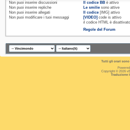
Non puoi
inserire discussioni
Il codice BB
è
attivo
Non puoi
inserire repliche
Le smilie
sono attive
Non puoi
inserire allegati
Il codice
[IMG]
attivo
Non puoi
modificare i tuoi messaggi
[VIDEO]
code is
attivo
il codice HTML è
disattivat
Regole del Forum
Tutti gli orari so
Powered
Copyright © 2026 vBul
Traduzione 