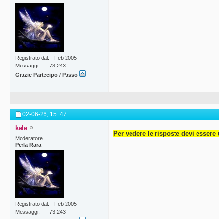
Registrato dal
Feb 2005
Messaggi
73,243
Grazie Partecipo / Passo
02-06-26,
15: 47
kele
Per vedere le risposte devi essere 
Moderatore
Perla Rara
Registrato dal
Feb 2005
Messaggi
73,243