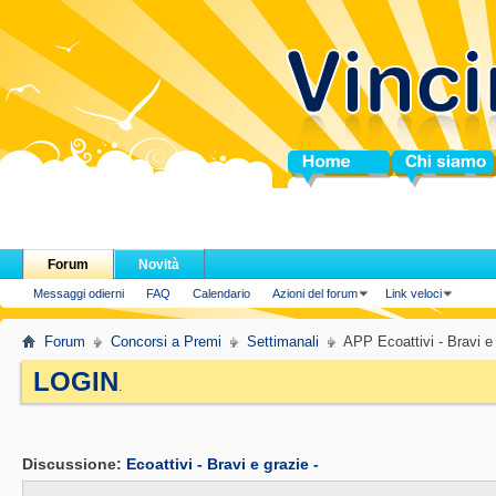
Home
Chi siamo
Forum
Novità
Messaggi odierni
FAQ
Calendario
Azioni del forum
Link veloci
Forum
Concorsi a Premi
Settimanali
APP Ecoattivi - Bravi e 
LOGIN
.
Discussione:
Ecoattivi - Bravi e grazie -