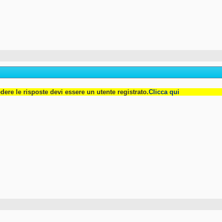
dere le risposte devi essere un utente registrato.
Clicca qui