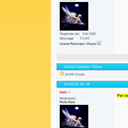
Registrato dal
Feb 2005
Messaggi
73,243
Grazie Partecipo / Passo
Grazie Partecipo / Passo
j4ck86
Grazie
20-09-24,
08: 59
kele
Per ve
Moderatore
Perla Rara