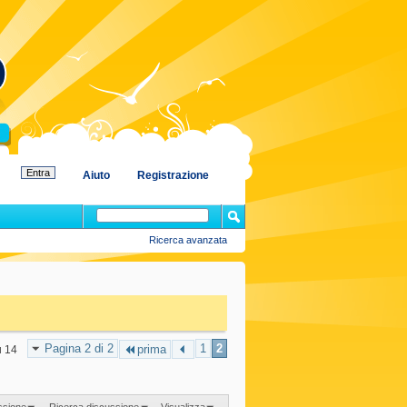
Aiuto
Registrazione
Ricerca avanzata
Pagina 2 di 2
1
2
prima
u 14
ssione
Ricerca discussione
Visualizza