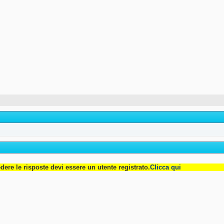
dere le risposte devi essere un utente registrato.
Clicca qui