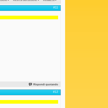
#11
Rispondi quotando
#12