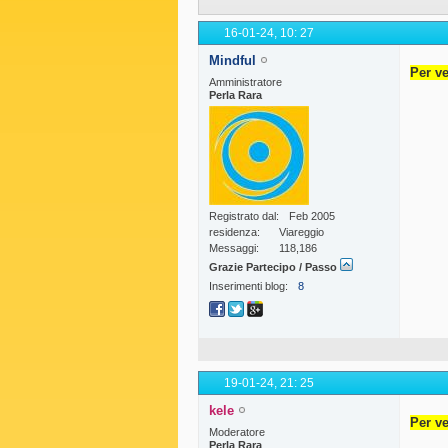
16-01-24,
10: 27
Mindful
Per ve
Amministratore
Perla Rara
Registrato dal
Feb 2005
residenza
Viareggio
Messaggi
118,186
Grazie Partecipo / Passo
Inserimenti blog
8
19-01-24,
21: 25
kele
Per ve
Moderatore
Perla Rara