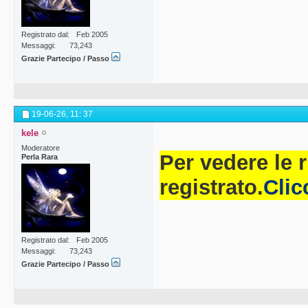
Riconosciment
Registrato dal
Feb 2005
che avranno col
Messaggi
73,243
Grazie Partecipo / Passo
Piace, Love, Ah
termine di cui a
19-06-26,
11: 37
per originalità,
kele
ex aequo tra du
Moderatore
Per vedere le 
Perla Rara
entrambe.
3.3 
registrato.
Clic
esclusivamente 
valore di € 25,
espressamente 
Registrato dal
Feb 2005
Messaggi
73,243
denaro.
Articol
Grazie Partecipo / Passo
prevista dal D