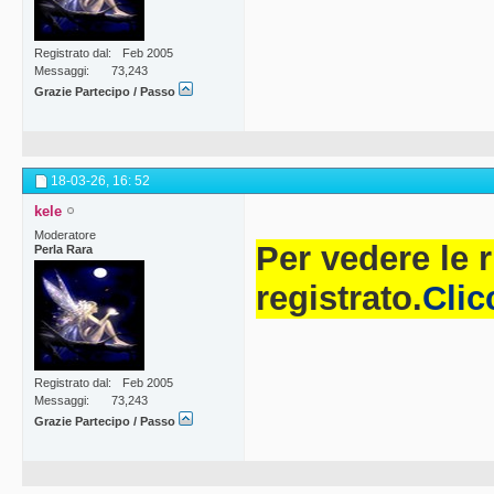
partecipare al 
Registrato dal
Feb 2005
maggiorenni res
Messaggi
73,243
Grazie Partecipo / Passo
Facebook e che 
Facebook della V
dovranno pubbli
18-03-26,
16: 52
kele
commento al po
Moderatore
Per vedere le 
Perla Rara
2020, e verrann
registrato.
Clic
fotografie pubbl
31 agosto 2020
temporale di F
Registrato dal
Feb 2005
Messaggi
73,243
il termine non 
Grazie Partecipo / Passo
–
Coloro che ab