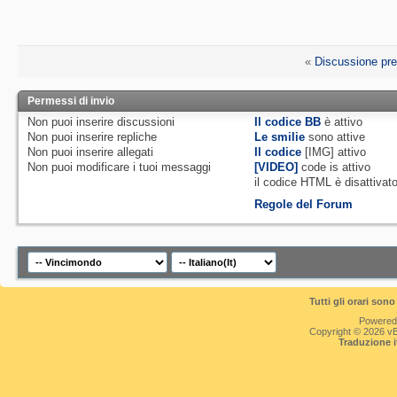
che, ai sensi del
premio è inferi
«
Discussione pr
ed, ai sensi del
Permessi di invio
vincere più di 
Non puoi
inserire discussioni
Il codice BB
è
attivo
il presente con
Non puoi
inserire repliche
Le smilie
sono attive
Non puoi
inserire allegati
Il codice
[IMG]
attivo
del D.P.R. 430
Non puoi
modificare i tuoi messaggi
[VIDEO]
code is
attivo
il codice HTML è
disattivat
integrazioni), n
Regole del Forum
circolare 28 m
delle Attività P
pertanto regol
Tutti gli orari so
Powered
Regolamento, in
Copyright © 2026 vBul
Traduzione 
minimo valore.