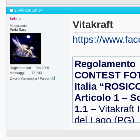
25-08-20,
14: 34
kele
Vitakraft
Moderatore
Perla Rara
https://www.fac
Regolamento
Registrato dal
Feb 2005
CONTEST FOTO
Messaggi
73,243
Grazie Partecipo / Passo
Italia “ROSI
Articolo 1 – 
1.1 –
Vitakraft 
del Lago (PG),
(“Vitakraft”), 