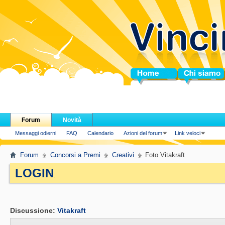
Home
Chi siamo
Forum
Novità
Messaggi odierni
FAQ
Calendario
Azioni del forum
Link veloci
Forum
Concorsi a Premi
Creativi
Foto Vitakraft
LOGIN
.
Discussione:
Vitakraft