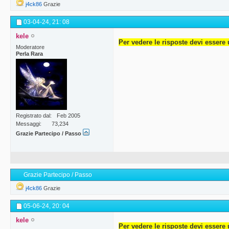
j4ck86
Grazie
03-04-24,
21: 08
kele
Per vedere le risposte devi essere 
Moderatore
Perla Rara
Registrato dal
Feb 2005
Messaggi
73,234
Grazie Partecipo / Passo
Grazie Partecipo / Passo
j4ck86
Grazie
05-06-24,
20: 04
kele
Per vedere le risposte devi essere 