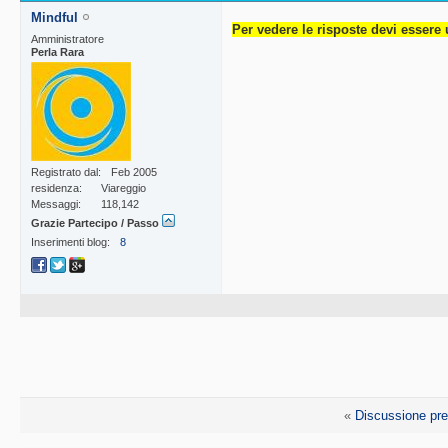
Mindful
Per vedere le risposte devi essere 
Amministratore
Perla Rara
Registrato dal
Feb 2005
residenza
Viareggio
Messaggi
118,142
Grazie Partecipo / Passo
Inserimenti blog
8
«
Discussione pr