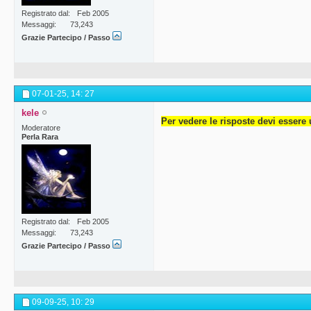
Registrato dal
Feb 2005
Messaggi
73,243
Grazie Partecipo / Passo
07-01-25,
14: 27
kele
Per vedere le risposte devi essere 
Moderatore
Perla Rara
Registrato dal
Feb 2005
Messaggi
73,243
Grazie Partecipo / Passo
09-09-25,
10: 29