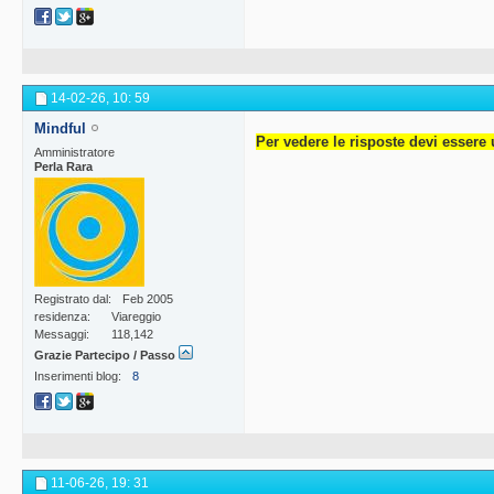
14-02-26,
10: 59
Mindful
Per vedere le risposte devi essere 
Amministratore
Perla Rara
Registrato dal
Feb 2005
residenza
Viareggio
Messaggi
118,142
Grazie Partecipo / Passo
Inserimenti blog
8
11-06-26,
19: 31