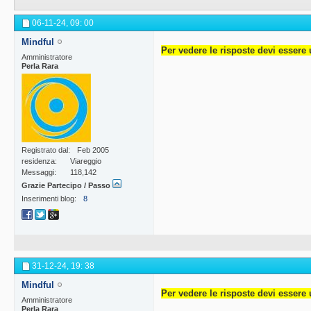
06-11-24,
09: 00
Mindful
Per vedere le risposte devi essere 
Amministratore
Perla Rara
Registrato dal
Feb 2005
residenza
Viareggio
Messaggi
118,142
Grazie Partecipo / Passo
Inserimenti blog
8
31-12-24,
19: 38
Mindful
Per vedere le risposte devi essere 
Amministratore
Perla Rara