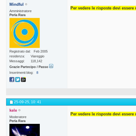
Mindful
Per vedere le risposte devi essere 
Amministratore
Perla Rara
Registrato dal
Feb 2005
residenza
Viareggio
Messaggi
118,142
Grazie Partecipo / Passo
Inserimenti blog
8
25-09-25,
10: 41
kele
Per vedere le risposte devi essere 
Moderatore
Perla Rara