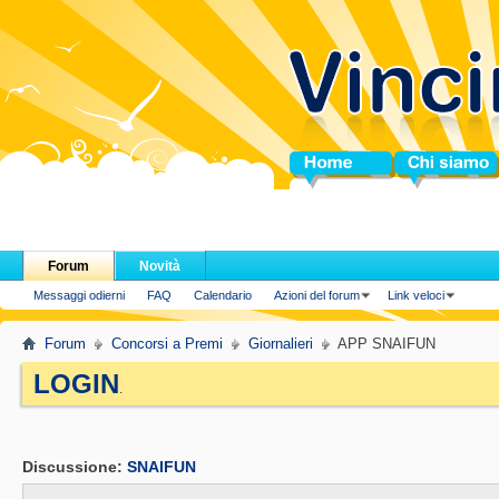
Home
Chi siamo
Forum
Novità
Messaggi odierni
FAQ
Calendario
Azioni del forum
Link veloci
Forum
Concorsi a Premi
Giornalieri
APP SNAIFUN
LOGIN
.
Discussione:
SNAIFUN