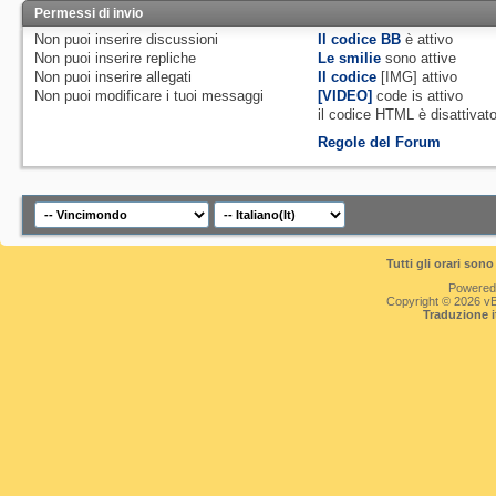
Permessi di invio
Non puoi
inserire discussioni
Il codice BB
è
attivo
Non puoi
inserire repliche
Le smilie
sono attive
Non puoi
inserire allegati
Il codice
[IMG]
attivo
Non puoi
modificare i tuoi messaggi
[VIDEO]
code is
attivo
il codice HTML è
disattivat
Regole del Forum
Tutti gli orari so
Powered
Copyright © 2026 vBul
Traduzione 