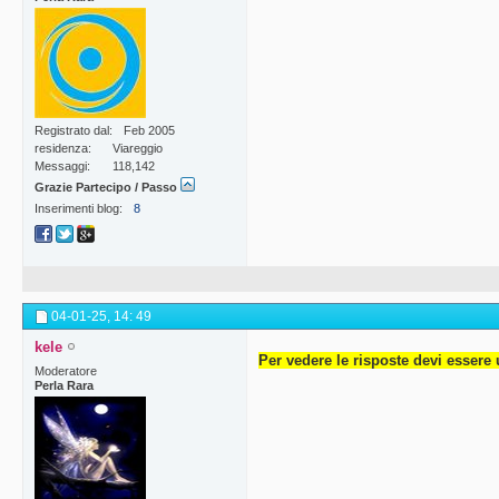
Registrato dal
Feb 2005
residenza
Viareggio
Messaggi
118,142
Grazie Partecipo / Passo
Inserimenti blog
8
04-01-25,
14: 49
kele
Per vedere le risposte devi essere 
Moderatore
Perla Rara