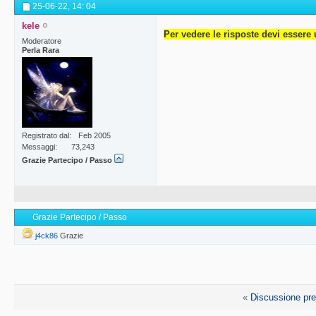
25-06-22,
14: 04
kele
Per vedere le risposte devi essere 
Moderatore
Perla Rara
Registrato dal
Feb 2005
Messaggi
73,243
Grazie Partecipo / Passo
Grazie Partecipo / Passo
j4ck86
Grazie
«
Discussione pr