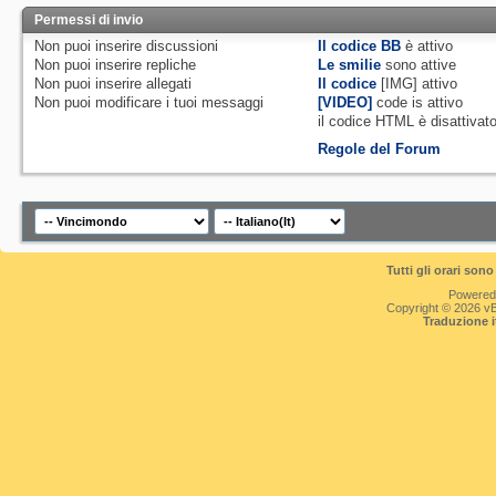
Permessi di invio
Non puoi
inserire discussioni
Il codice BB
è
attivo
Non puoi
inserire repliche
Le smilie
sono attive
Non puoi
inserire allegati
Il codice
[IMG]
attivo
Non puoi
modificare i tuoi messaggi
[VIDEO]
code is
attivo
il codice HTML è
disattivat
Regole del Forum
Tutti gli orari so
Powered
Copyright © 2026 vBul
Traduzione 