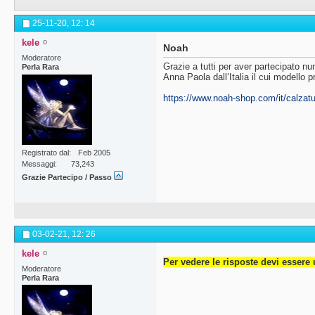
25-11-20,
12: 14
kele
Noah
Moderatore
Grazie a tutti per aver partecipato n
Perla Rara
Anna Paola dall‘Italia il cui modell
https://www.noah-shop.com/it/calzat
Registrato dal
Feb 2005
Messaggi
73,243
Grazie Partecipo / Passo
03-02-21,
12: 26
kele
Per vedere le risposte devi essere 
Moderatore
Perla Rara