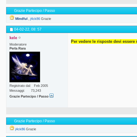
Grazie Partecipo / Passo
Mindful
,
j4ck86
Grazie
04-02-22,
08: 57
kele
Per vedere le risposte devi essere 
Moderatore
Perla Rara
Registrato dal
Feb 2005
Messaggi
73,243
Grazie Partecipo / Passo
Grazie Partecipo / Passo
j4ck86
Grazie