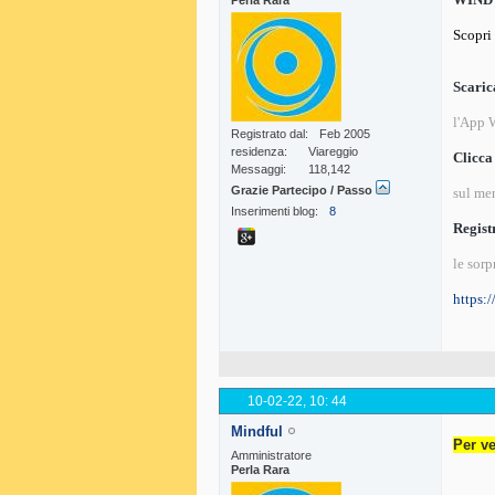
Perla Rara
Scopr
Scaric
l'App
Registrato dal
Feb 2005
residenza
Viareggio
Clicca
Messaggi
118,142
Grazie Partecipo / Passo
sul me
Inserimenti blog
8
Registr
le sor
https:
10-02-22,
10: 44
Mindful
Per ve
Amministratore
Perla Rara