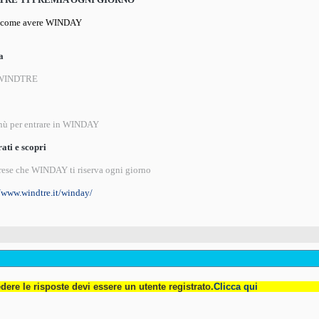
i come avere WINDAY
a
 WINDTRE
nù per entrare in WINDAY
ati e scopri
prese che WINDAY ti riserva ogni giorno
//www.windtre.it/winday/
dere le risposte devi essere un utente registrato.
Clicca qui