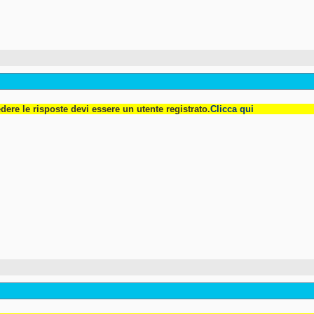
dere le risposte devi essere un utente registrato.
Clicca qui