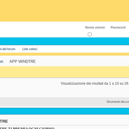
Ricordati?
ni del forum
Link veloci
eri
APP WINDTRE
Visualizzazione dei risultati da 1 a 10 su 26
Strumenti discu
TRE
TRE TI PREMIA OGNI GIORNO