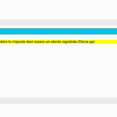
dere le risposte devi essere un utente registrato.
Clicca qui