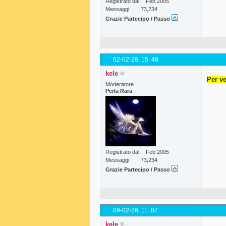
Registrato dal
Feb 2005
Messaggi
73,234
Grazie Partecipo / Passo
02-02-26,
15: 48
kele
Per ve
Moderatore
Perla Rara
Registrato dal
Feb 2005
Messaggi
73,234
Grazie Partecipo / Passo
09-02-26,
11: 07
kele