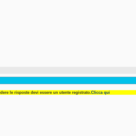
dere le risposte devi essere un utente registrato.
Clicca qui