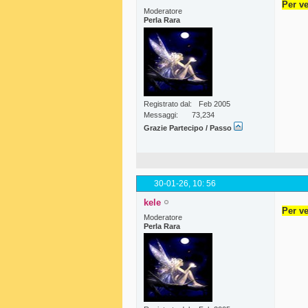
Per ve
Moderatore
Perla Rara
Registrato dal
Feb 2005
Messaggi
73,234
Grazie Partecipo / Passo
30-01-26,
10: 56
kele
Per ve
Moderatore
Perla Rara