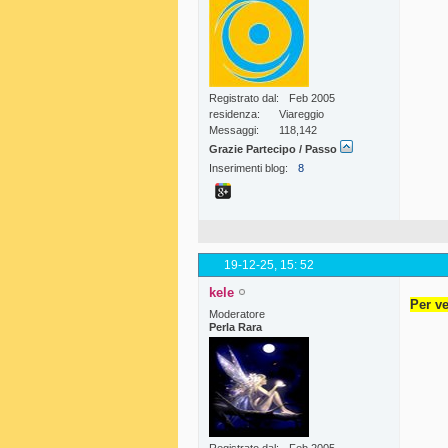
Registrato dal
Feb 2005
residenza
Viareggio
Messaggi
118,142
Grazie Partecipo / Passo
Inserimenti blog
8
19-12-25,
15: 52
kele
Per ve
Moderatore
Perla Rara