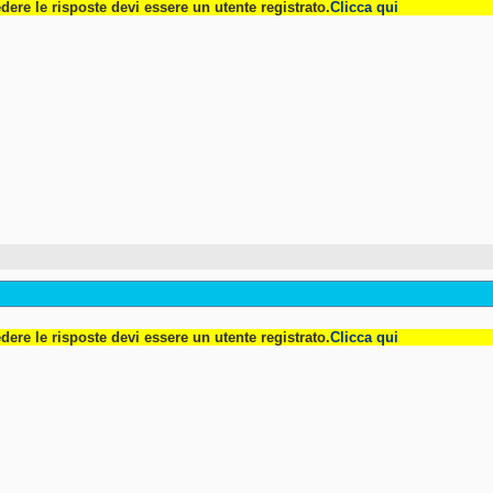
dere le risposte devi essere un utente registrato.
Clicca qui
dere le risposte devi essere un utente registrato.
Clicca qui