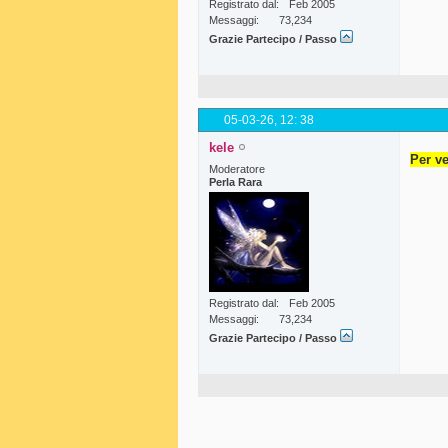
Registrato dal
Feb 2005
Messaggi
73,234
Grazie Partecipo / Passo
05-03-26,
12: 38
kele
Per ve
Moderatore
Perla Rara
Registrato dal
Feb 2005
Messaggi
73,234
Grazie Partecipo / Passo