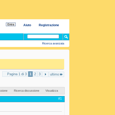
Aiuto
Registrazione
Ricerca avanzata
Pagina 1 di 3
1
2
3
ultimo
ssione
Ricerca discussione
Visualizza
#1