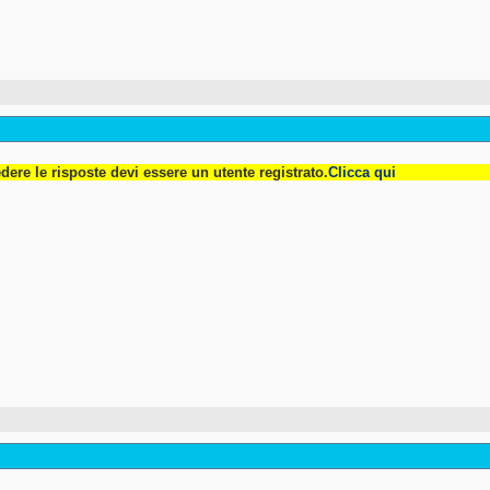
dere le risposte devi essere un utente registrato.
Clicca qui