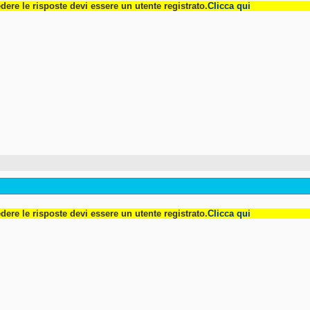
dere le risposte devi essere un utente registrato.
Clicca qui
dere le risposte devi essere un utente registrato.
Clicca qui