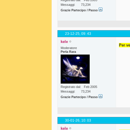
Registrato dal
Feb 2005
Messaggi
73,234
Grazie Partecipo / Passo
23-12-25,
09: 43
kele
Per ve
Moderatore
Perla Rara
Registrato dal
Feb 2005
Messaggi
73,234
Grazie Partecipo / Passo
30-01-26,
10: 03
kele