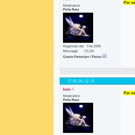
Per ve
Moderatore
Perla Rara
Registrato dal
Feb 2005
Messaggi
73,234
Grazie Partecipo / Passo
27-02-26,
12: 15
kele
Per ve
Moderatore
Perla Rara