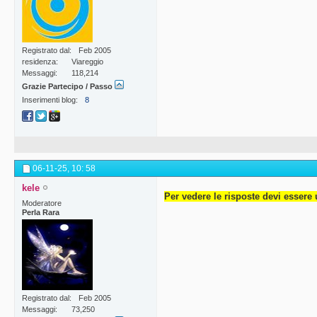
Registrato dal
Feb 2005
residenza
Viareggio
Messaggi
118,214
Grazie Partecipo / Passo
Inserimenti blog
8
06-11-25,
10: 58
kele
Per vedere le risposte devi essere 
Moderatore
Perla Rara
Registrato dal
Feb 2005
Messaggi
73,250