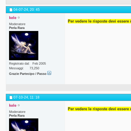
04-07-24,
20: 45
kele
Per vedere le risposte devi essere 
Moderatore
Perla Rara
Registrato dal
Feb 2005
Messaggi
73,250
Grazie Partecipo / Passo
07-10-24,
11: 18
kele
Per vedere le risposte devi essere 
Moderatore
Perla Rara