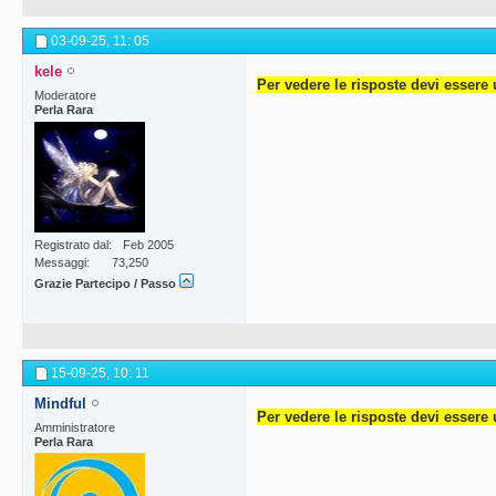
03-09-25,
11: 05
kele
Per vedere le risposte devi essere 
Moderatore
Perla Rara
Registrato dal
Feb 2005
Messaggi
73,250
Grazie Partecipo / Passo
15-09-25,
10: 11
Mindful
Per vedere le risposte devi essere 
Amministratore
Perla Rara