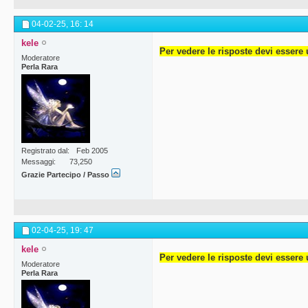
04-02-25,
16: 14
kele
Per vedere le risposte devi essere 
Moderatore
Perla Rara
Registrato dal
Feb 2005
Messaggi
73,250
Grazie Partecipo / Passo
02-04-25,
19: 47
kele
Per vedere le risposte devi essere 
Moderatore
Perla Rara