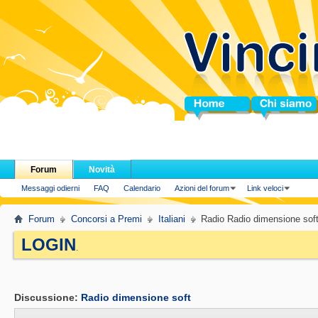
Home
Chi siamo
Forum
Novità
Messaggi odierni
FAQ
Calendario
Azioni del forum
Link veloci
Forum
Concorsi a Premi
Italiani
Radio Radio dimensione sof
LOGIN
.
Discussione:
Radio dimensione soft