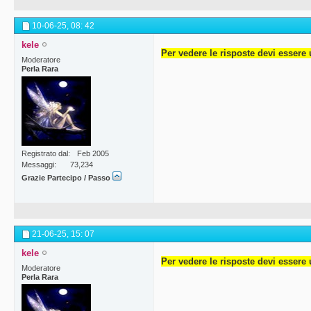
10-06-25,
08: 42
kele
Per vedere le risposte devi essere 
Moderatore
Perla Rara
Registrato dal
Feb 2005
Messaggi
73,234
Grazie Partecipo / Passo
21-06-25,
15: 07
kele
Per vedere le risposte devi essere 
Moderatore
Perla Rara