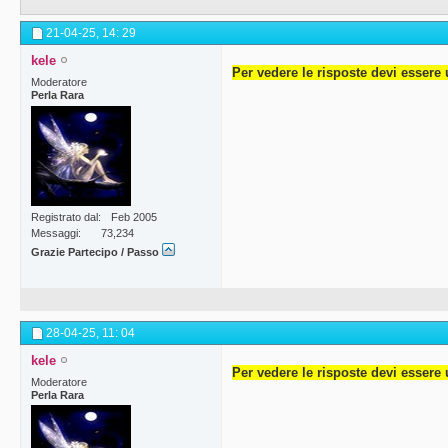
21-04-25,
14: 29
kele
Per vedere le risposte devi essere 
Moderatore
Perla Rara
Registrato dal
Feb 2005
Messaggi
73,234
Grazie Partecipo / Passo
28-04-25,
11: 04
kele
Per vedere le risposte devi essere 
Moderatore
Perla Rara