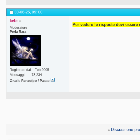
30-06-25,
09: 00
kele
Per vedere le risposte devi essere 
Moderatore
Perla Rara
Registrato dal
Feb 2005
Messaggi
73,234
Grazie Partecipo / Passo
«
Discussione pr