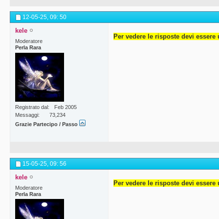
12-05-25,
09: 50
kele
Per vedere le risposte devi essere 
Moderatore
Perla Rara
Registrato dal
Feb 2005
Messaggi
73,234
Grazie Partecipo / Passo
15-05-25,
09: 56
kele
Per vedere le risposte devi essere 
Moderatore
Perla Rara