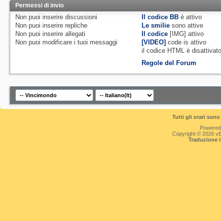
Permessi di invio
Non puoi
inserire discussioni
Il codice BB
è
attivo
Non puoi
inserire repliche
Le smilie
sono attive
Non puoi
inserire allegati
Il codice
[IMG]
attivo
Non puoi
modificare i tuoi messaggi
[VIDEO]
code is
attivo
il codice HTML è
disattivat
Regole del Forum
Tutti gli orari so
Powered
Copyright © 2026 vBul
Traduzione 