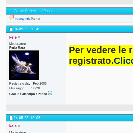
Grazie Partecipo / Passo
massykirk
Passo
04-05-23,
20: 49
kele
Moderatore
Per vedere le 
Perla Rara
registrato.
Clic
Registrato dal
Feb 2005
Messaggi
73,228
Grazie Partecipo / Passo
24-05-23,
13: 05
kele
Moderatore