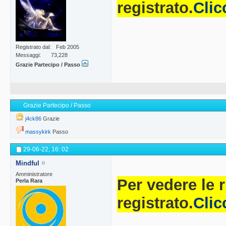
registrato.
Clic
Registrato dal
Feb 2005
Messaggi
73,228
Grazie Partecipo / Passo
Grazie Partecipo / Passo
j4ck86
Grazie
massykirk
Passo
29-06-22,
16: 02
Mindful
Amministratore
Per vedere le 
Perla Rara
registrato.
Clic