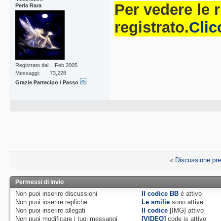
Per vedere le 
Perla Rara
registrato.
Clic
Registrato dal
Feb 2005
Messaggi
73,228
Grazie Partecipo / Passo
«
Discussione pr
Permessi di invio
Non puoi
inserire discussioni
Il codice BB
è
attivo
Non puoi
inserire repliche
Le smilie
sono attive
Non puoi
inserire allegati
Il codice
[IMG]
attivo
Non puoi
modificare i tuoi messaggi
[VIDEO]
code is
attivo