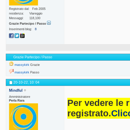
Registrato dal
Feb 2005
residenza
Viareggio
Messaggi
118,100
Grazie Partecipo / Passo
Inserimenti blog
8
Grazie Partecipo / Passo
massykirk
Grazie
massykirk
Passo
20-10-22,
10: 04
Mindful
Amministratore
Per vedere le 
Perla Rara
registrato.
Clic