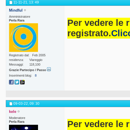
11-11-21,
13: 49
Mindful
Amministratore
Per vedere le 
Perla Rara
registrato.
Clic
Registrato dal
Feb 2005
residenza
Viareggio
Messaggi
118,100
Grazie Partecipo / Passo
Inserimenti blog
8
09-03-22,
09: 30
kele
Moderatore
Per vedere le 
Perla Rara