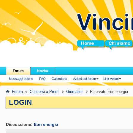
Home
Chi siamo
Forum
Novità
Messaggi odierni
FAQ
Calendario
Azioni del forum
Link veloci
Forum
Concorsi a Premi
Giornalieri
Riservato Eon energia
LOGIN
.
Discussione:
Eon energia