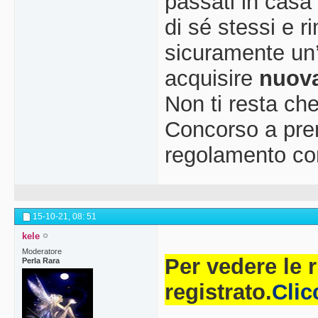
passati in casa
di sé stessi e r
sicuramente un’o
acquisire
nuova
Non ti resta che
Concorso a prem
regolamento co
15-10-21,
08: 51
kele
Moderatore
Per vedere le 
Perla Rara
registrato.
Clic