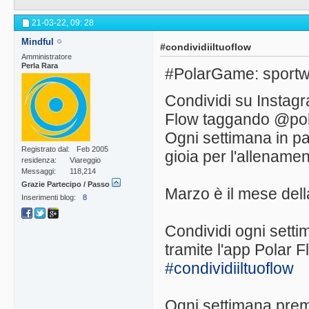
21-03-22,
09: 28
Mindful
#condividiiltuoflow
Amministratore
Perla Rara
#PolarGame: sportwa
Condividi su Instagra
Flow taggando @polar
Ogni settimana in pa
Registrato dal
Feb 2005
gioia per l'allenamen
residenza
Viareggio
Messaggi
118,214
Grazie Partecipo / Passo
Marzo è il mese dell
Inserimenti blog
8
Condividi ogni setti
tramite l'app Polar 
#condividiiltuoflow
Ogni settimana premi