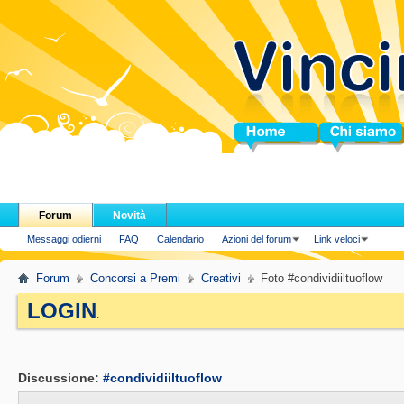
Home
Chi siamo
Forum
Novità
Messaggi odierni
FAQ
Calendario
Azioni del forum
Link veloci
Forum
Concorsi a Premi
Creativi
Foto #condividiiltuoflow
LOGIN
.
Discussione:
#condividiiltuoflow