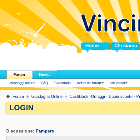
Home
Chi siamo
Forum
Novità
Messaggi odierni
FAQ
Calendario
Azioni del forum
Link veloci
Forum
Guadagna Online
CashBack -Omaggi - Buoni sconto - Pr
LOGIN
.
Discussione:
Pampers