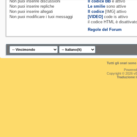
Non puoi
inserire discussioni
Il codice BB
è
attivo
Non puoi
inserire repliche
Le smilie
sono attive
Non puoi
inserire allegati
Il codice
[IMG]
attivo
Non puoi
modificare i tuoi messaggi
[VIDEO]
code is
attivo
il codice HTML è
disattivat
Regole del Forum
Tutti gli orari so
Powered
Copyright © 2026 vBul
Traduzione 