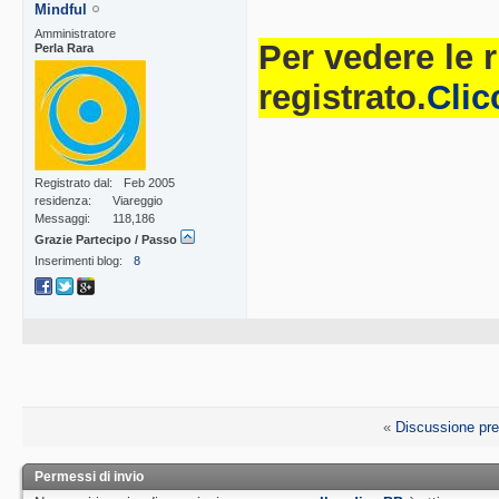
Mindful
Amministratore
Per vedere le 
Perla Rara
registrato.
Clic
Registrato dal
Feb 2005
residenza
Viareggio
Messaggi
118,186
Grazie Partecipo / Passo
Inserimenti blog
8
«
Discussione pr
Permessi di invio