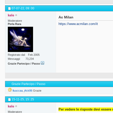
07-07-22,
09: 00
kele
Ac Milan
Moderatore
https://www.acmilan.com/it
Perla Rara
Registrato dal
Feb 2005
Messaggi
73,234
Grazie Partecipo / Passo
Grazie Partecipo / Passo
lluuccaa
,
j4ck86
Grazie
15-11-25,
15: 25
kele
Per vedere le risposte devi essere 
Moderatore