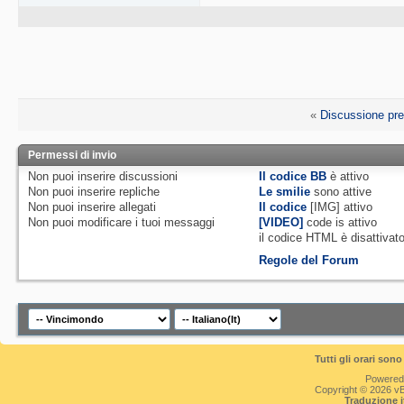
«
Discussione pr
Permessi di invio
Non puoi
inserire discussioni
Il codice BB
è
attivo
Non puoi
inserire repliche
Le smilie
sono attive
Non puoi
inserire allegati
Il codice
[IMG]
attivo
Non puoi
modificare i tuoi messaggi
[VIDEO]
code is
attivo
il codice HTML è
disattivat
Regole del Forum
Tutti gli orari so
Powered
Copyright © 2026 vBul
Traduzione 