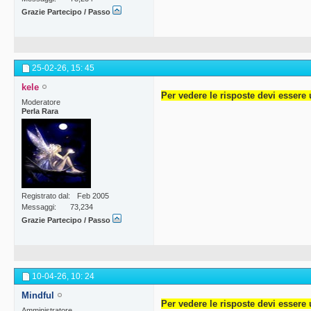
Grazie Partecipo / Passo
25-02-26,
15: 45
kele
Per vedere le risposte devi essere 
Moderatore
Perla Rara
Registrato dal
Feb 2005
Messaggi
73,234
Grazie Partecipo / Passo
10-04-26,
10: 24
Mindful
Per vedere le risposte devi essere 
Amministratore