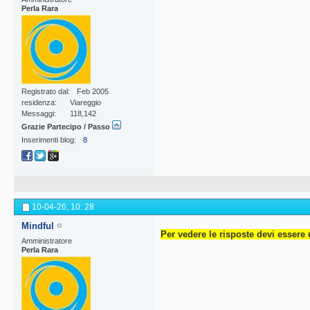
Perla Rara
Registrato dal
Feb 2005
residenza
Viareggio
Messaggi
118,142
Grazie Partecipo / Passo
Inserimenti blog
8
10-04-26,
10: 28
Mindful
Per vedere le risposte devi essere 
Amministratore
Perla Rara