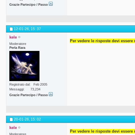
Grazie Partecipo / Passo
12-01-26,
15: 37
kele
Per vedere le risposte devi essere 
Moderatore
Perla Rara
Registrato dal
Feb 2005
Messaggi
73,234
Grazie Partecipo / Passo
20-01-26,
15: 02
kele
Per vedere le risposte devi essere 
Moderatore