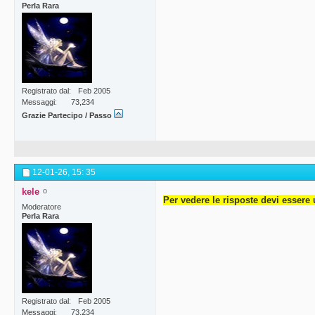
Perla Rara
Registrato dal
Feb 2005
Messaggi
73,234
Grazie Partecipo / Passo
12-01-26,
15: 35
kele
Per vedere le risposte devi essere 
Moderatore
Perla Rara
Registrato dal
Feb 2005
Messaggi
73,234