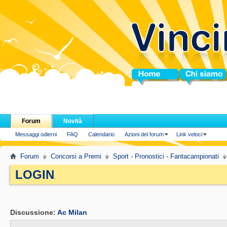
Home
Chi siamo
Forum
Novità
Messaggi odierni
FAQ
Calendario
Azioni del forum
Link veloci
Forum
Concorsi a Premi
Sport - Pronostici - Fantacampionati
LOGIN
.
Discussione:
Ac Milan