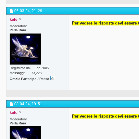
06-03-24,
21: 29
kele
Per vedere le risposte devi essere 
Moderatore
Perla Rara
Registrato dal
Feb 2005
Messaggi
73,228
Grazie Partecipo / Passo
08-04-24,
19: 51
kele
Per vedere le risposte devi essere 
Moderatore
Perla Rara