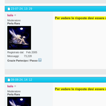
23-07-24,
13: 29
kele
Per vedere le risposte devi essere 
Moderatore
Perla Rara
Registrato dal
Feb 2005
Messaggi
73,228
Grazie Partecipo / Passo
08-08-24,
14: 12
kele
Per vedere le risposte devi essere 
Moderatore
Perla Rara