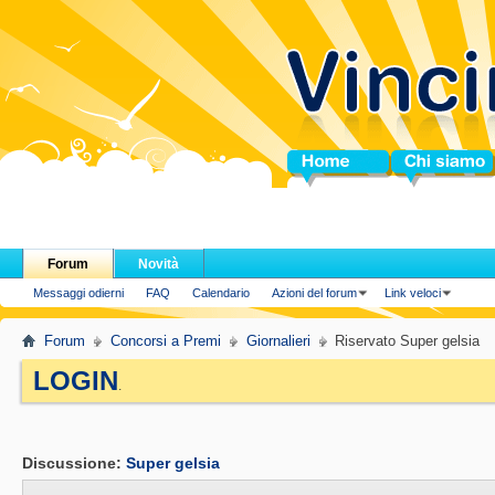
Home
Chi siamo
Forum
Novità
Messaggi odierni
FAQ
Calendario
Azioni del forum
Link veloci
Forum
Concorsi a Premi
Giornalieri
Riservato Super gelsia
LOGIN
.
Discussione:
Super gelsia