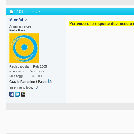
12-09-25,
09: 58
Mindful
Per vedere le risposte devi essere 
Amministratore
Perla Rara
Registrato dal
Feb 2005
residenza
Viareggio
Messaggi
118,100
Grazie Partecipo / Passo
Inserimenti blog
8