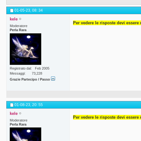
01-05-23,
08: 34
kele
Per vedere le risposte devi essere 
Moderatore
Perla Rara
Registrato dal
Feb 2005
Messaggi
73,228
Grazie Partecipo / Passo
01-08-23,
20: 55
kele
Per vedere le risposte devi essere 
Moderatore
Perla Rara